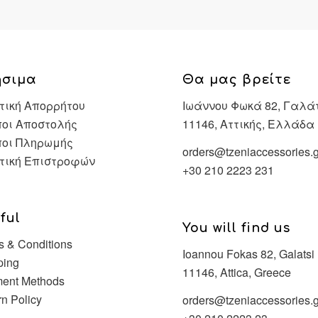
ήσιμα
Θα μας βρείτε
τική Απορρήτου
Ιωάννου Φωκά 82, Γαλά
οι Αποστολής
11146, Αττικής, Ελλάδα
ποι Πληρωμής
orders@tzeniaccessories.g
τική Επιστροφών
+30 210 2223 231
ful
You will find us
s & Conditions
Ioannou Fokas 82, Galatsi
ping
11146, Attica, Greece
ent Methods
rn Policy
orders@tzeniaccessories.g