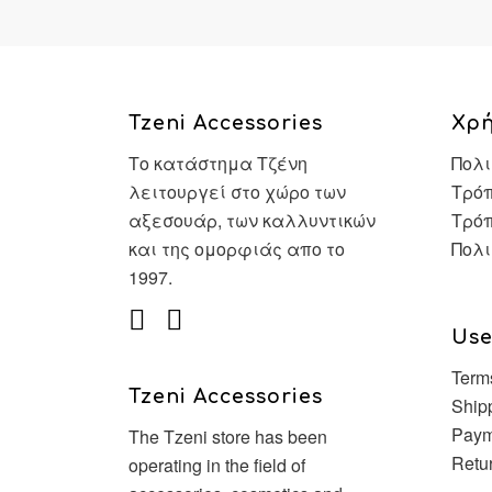
Tzeni Accessories
Χρ
Το κατάστημα Τζένη
Πολι
λειτουργεί στο χώρο των
Τρόπ
αξεσουάρ, των καλλυντικών
Τρό
και της ομορφιάς απο το
Πολι
1997.
Use
Term
Tzeni Accessories
Ship
Paym
The Tzeni store has been
Retu
operating in the field of