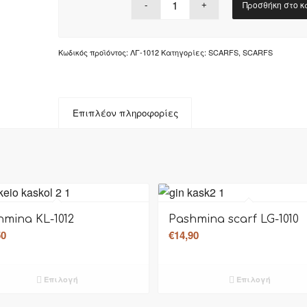
Προσθήκη στο κ
Κωδικός προϊόντος:
ΛΓ-1012
Κατηγορίες:
SCARFS
,
SCARFS
Επιπλέον πληροφορίες
hmina KL-1012
Pashmina scarf LG-1010
50
€
14,90
Επιλογή
Επιλογή