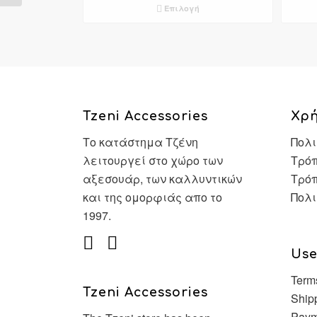
Επιλογή
through
€51,90
Tzeni Accessories
Χρ
Το κατάστημα Τζένη
Πολι
λειτουργεί στο χώρο των
Τρόπ
αξεσουάρ, των καλλυντικών
Τρό
και της ομορφιάς απο το
Πολι
1997.
Use
Term
Tzeni Accessories
Ship
Paym