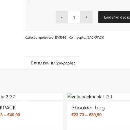
Προσθήκη στο κ
Κωδικός προϊόντος:
BV50961
Κατηγορία:
BACKPACK
Προσφορά!
Προ
Επιπλέον πληροφορίες
KPACK
Shoulder bag
Price
Price
63
–
€
40,90
€
23,73
–
€
39,90
range:
range:
€28,63
€23,73