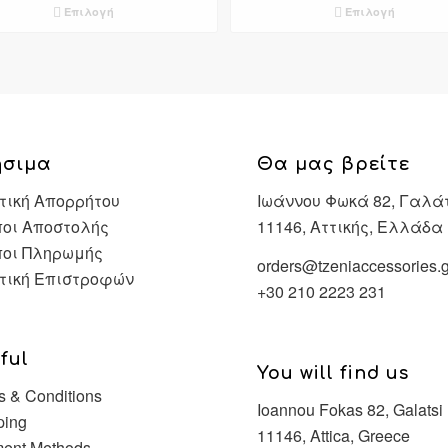
Επιλογή
Επιλογή
through
through
€40,90
€39,90
ήσιμα
Θα μας βρείτε
τική Απορρήτου
Ιωάννου Φωκά 82, Γαλά
οι Αποστολής
11146, Αττικής, Ελλάδα
ποι Πληρωμής
orders@tzeniaccessories.g
τική Επιστροφών
+30 210 2223 231
ful
You will find us
s & Conditions
Ioannou Fokas 82, Galatsi
ping
11146, Attica, Greece
ent Methods