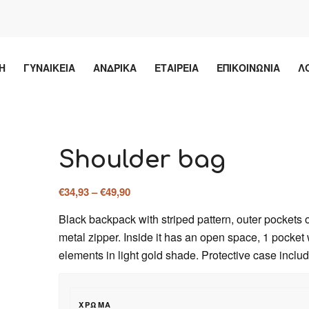
Η
ΓΥΝΑΙΚΕΙΑ
ΑΝΔΡΙΚΑ
ΕΤΑΙΡΕΙΑ
ΕΠΙΚΟΙΝΩΝΙΑ
Λ
Shoulder bag
Price
€
34,93
–
€
49,90
range:
Black backpack with striped pattern, outer pockets o
€34,93
metal zipper. Inside it has an open space, 1 pocket 
through
elements in light gold shade. Protective case inclu
€49,90
ΧΡΏΜΑ