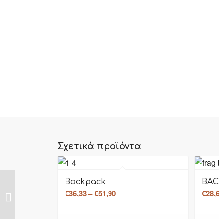
Προσφορά!
Σχετικά προϊόντα
Backpack
BAC
Price
€
36,33
–
€
51,90
€
28,
Shoulder bag
range:
€36,33