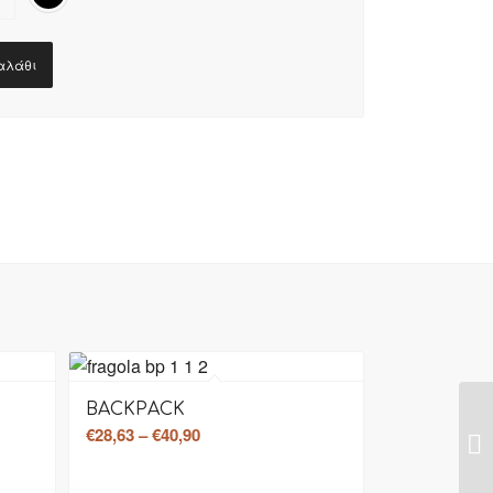
αλάθι
σφορά!
Προσφορά!
BACKPACK
Price
€
28,63
–
€
40,90
range:
€28,63