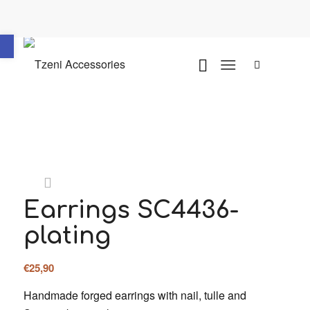
Ανοίξτε τη γραμμή εργαλείων
Earrings SC4436-
plating
€
25,90
Handmade forged earrings with nail, tulle and