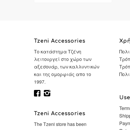
Tzeni Accessories
Χρ
Το κατάστημα Τζένη
Πολι
λειτουργεί στο χώρο των
Τρόπ
αξεσουάρ, των καλλυντικών
Τρό
και της ομορφιάς απο το
Πολι
1997.
Use
Term
Tzeni Accessories
Ship
Paym
The Tzeni store has been