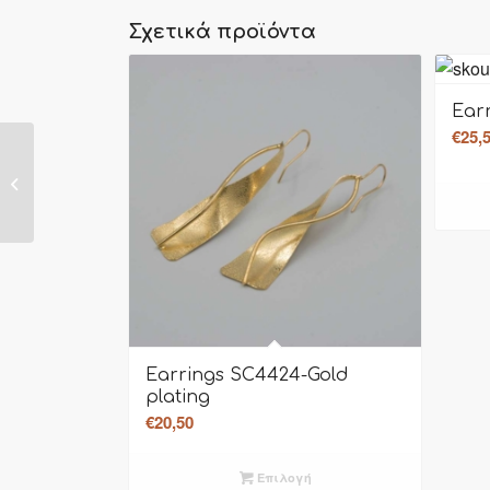
Σχετικά προϊόντα
Ear
€
25,
Earrings SDJ-E1001-
copper- plating
Earrings SC4424-Gold
plating
€
20,50
Επιλογή