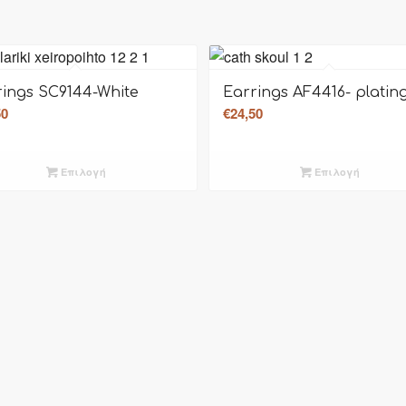
rings SC9144-White
Earrings AF4416- platin
50
€
24,50
Επιλογή
Επιλογή