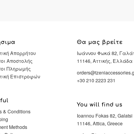
ήσιμα
Θα μας βρείτε
τική Απορρήτου
Ιωάννου Φωκά 82, Γαλά
οι Αποστολής
11146, Αττικής, Ελλάδα
ποι Πληρωμής
orders@tzeniaccessories.g
τική Επιστροφών
+30 210 2223 231
ful
You will find us
s & Conditions
Ioannou Fokas 82, Galatsi
ping
11146, Attica, Greece
ent Methods