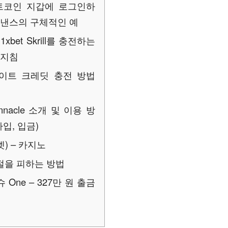
트코인 ​​지갑에 로그인하
이낸스의 구체적인 예
xbet Skrill를 충전하는
 지침
식사이트 크레딧 충전 방법
nnacle 소개 및 이용 방
가입, 입금)
벳) – 카지노
거절을 피하는 방법
슈 One – 327만 원 출금