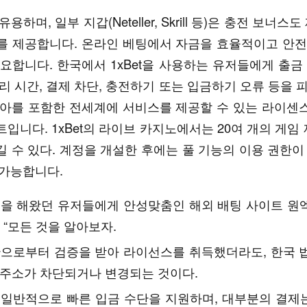
하며, 일부 지갑(Neteller, Skrill 등)은 충전 보너스도
를 제공합니다. 온라인 베팅에서 자금을 효율적이고 안전
요합니다. 한국에서 1xBet을 사용하는 유저들에게 출금
리 시간, 결제 차단, 충전하기 또는 입금하기 오류 등을 
시아를 포함한 전세계에 서비스를 제공할 수 있는 라이센
입니다. 1xBet의 라이브 카지노에서는 20여 개의 게
 수 있다. 계정을 개설한 후에는 풀 기능의 이용 권한이
 가능합니다.
민을 해왔던 유저들에게 안성맞춤인 해외 배팅 사이트 원
 “모든 것을 알아보자.
관으로부터 검증을 받아 라이선스를 취득했더라도, 한국 
 주소가 차단되거나 변경되는 것이다.
일반적으로 빠른 입금 수단을 지원하며, 대부분의 결제는