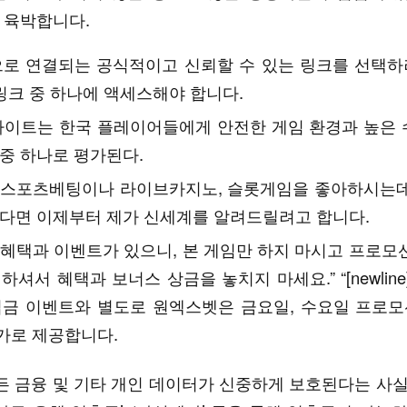
개에 육박합니다.
T으로 연결되는 공식적이고 신뢰할 수 있는 링크를 선택하려면
링크 중 하나에 액세스해야 합니다.
한국 사이트는 한국 플레이어들에게 안전한 게임 환경과 높
중 하나로 평가된다.
스포츠베팅이나 라이브카지노, 슬롯게임을 좋아하시는데, 1
셨다면 이제부터 제가 신세계를 알려드릴려고 합니다.
혜택과 이벤트가 있으니, 본 게임만 하지 마시고 프로모
셔서 혜택과 보너스 상금을 놓치지 마세요.” “[newline
입금 이벤트와 별도로 원엑스벳은 금요일, 수요일 프로모
가로 제공합니다.
든 금융 및 기타 개인 데이터가 신중하게 보호된다는 사실