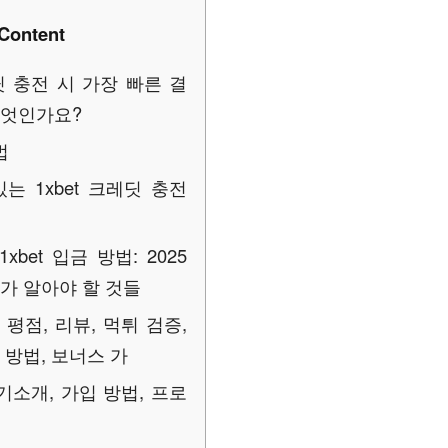
Content
레딧 충전 시 가장 빠른 결
무엇인가요?
법
는 1xbet 크레딧 충전
xbet 입금 방법: 2025
가 알아야 할 것들
 평점, 리뷰, 먹튀 검증,
 방법, 보너스 가
후기소개, 가입 방법, 프로