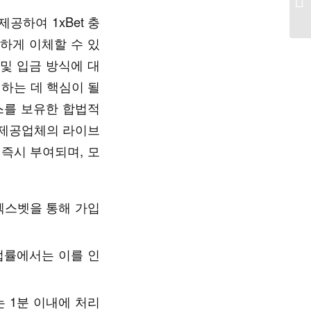
за
 제공하여 1xBet 충
하게 이체할 수 있
 및 입금 방식에 대
피하는 데 핵심이 될
스를 보유한 합법적
임 제공업체의 라이브
 즉시 부여되며, 모
엑스벳을 통해 가입
법률에서는 이를 인
 1분 이내에 처리