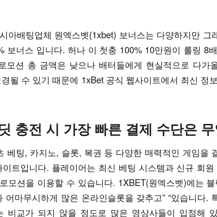
러시아배팅업체 원엑스벳(1xbet) 보너스는 다양하지만 그
0% 보너스 입니다. 허나 이 첫충 100% 10만원이 롤링 8
로모션 총 금액은 낮으나 배터들에게 현실적으로 다가
변경될 수 있기 때문에 1xBet 공식 웹사이트에서 최신 정
크레딧 충전 시 가장 빠른 결제 수단은 
 스포츠 베팅, 카지노, 슬롯, 복권 등 다양한 매력적인 게임을
이트입니다. 플레이어는 최신 베팅 시스템과 신규 회원 
로모션을 이용할 수 있습니다. 1XBET(원엑스벳)에는 블
 어마무시하게 많은 온라인슬롯을 갖추고” “있습니다. 
 비교가 되지 않을 정도로 많은 영상사들이 입점해 있