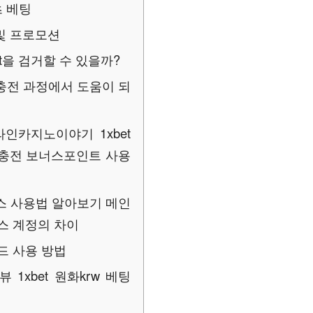
츠 베팅
 및 프로모션
et을 검거할 수 있을까?
 충전 과정에서 도움이 되
인카지노이야기 1xbet
충전 보너스포인트 사용
보너스 사용법 알아보기 메인
스 계정의 차이
드 사용 방법
 1xbet 원화krw 베팅
택