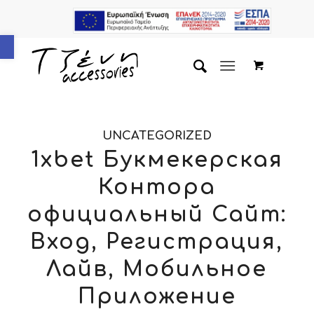
Ανοίξτε τη γραμμή εργαλείων
UNCATEGORIZED
1xbet Букмекерская
Контора
официальный Сайт:
Вход, Регистрация,
Лайв, Мобильное
Приложение