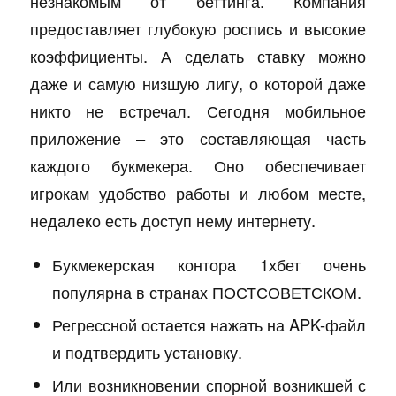
незнакомым от беттинга. Компания
предоставляет глубокую роспись и высокие
коэффициенты. А сделать ставку можно
даже и самую низшую лигу, о которой даже
никто не встречал. Сегодня мобильное
приложение – это составляющая часть
каждого букмекера. Оно обеспечивает
игрокам удобство работы и любом месте,
недалеко есть доступ нему интернету.
Букмекерская контора 1хбет очень
популярна в странах ПОСТСОВЕТСКОМ.
Регрессной остается нажать на APK-файл
и подтвердить установку.
Или возникновении спорной возникшей с