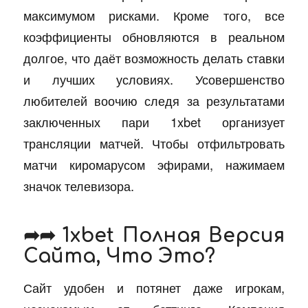
максимумом рисками. Кроме того, все
коэффициенты обновляются в реальном
долгое, что даёт возможность делать ставки
и лучших условиях. Усовершенство
любителей воочию следя за результатами
заключенных пари 1xbet организует
трансляции матчей. Чтобы отфильтровать
матчи киромарусом эфирами, нажимаем
значок телевизора.
➦➦ 1xbet Полная Версия
Сайта, Что Это?
Сайт удобен и потянет даже игрокам,