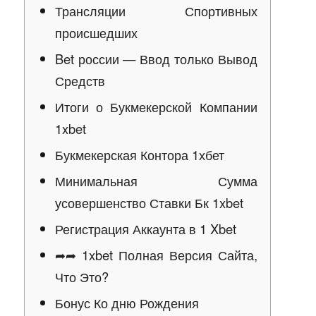
Трансляции Спортивных
происшедших
Bet россии — Ввод только Вывод
Средств
Итоги о Букмекерской Компании
1xbet
Букмекерская Контора 1хбет
Минимальная Сумма
усовершенство Ставки Бк 1xbet
Регистрация Аккаунта в 1 Xbet
➦➦ 1xbet Полная Версия Сайта,
Что Это?
Бонус Ко дню Рождения