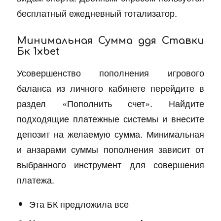
бесплатный ежедневный тотализатор.
Минимальная Сумма ддя Ставки
Бк 1xbet
Усовершенство пополнения игрового
баланса из личного кабинете перейдите в
раздел «Пополнить счет». Найдите
подходящие платежные системы и внесите
депозит на желаемую сумма. Минимальная
и анзарами суммы пополнения зависит от
выбранного инструмент для совершения
платежа.
Эта БК предложила все