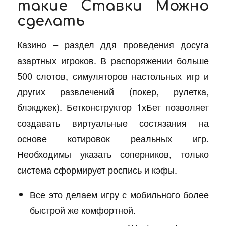
такие Ставки Можно
сделать
Казино – раздел ддя проведения досуга
азартных игроков. В распоряжении больше
500 слотов, симуляторов настольных игр и
других развлечений (покер, рулетка,
блэкджек). Бетконструктор 1хБет позволяет
создавать виртуальные состязания на
основе котировок реальных игр.
Необходимы указать соперников, только
система сформирует роспись и кэфы.
Все это делаем игру с мобильного более
быстрой же комфортной.