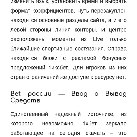
изменить язык, установить время и выбрать
формат коэффициентов. Чуть перезакуплен
находятся основные разделы сайта, а и его
левой стороны линия конторы. И центре
расположены моменты из Live только
ближайшие спортивные состязания. Справа
находятся блоки с рекламой бонусных
предложений 1иксбет. Дли игроков из них
стран ограничений же доступе к ресурсу нет.
Bet россии — Ввод а Вывод
Средств
Единственный надежный источнике, из
которого невозможно 1хбет зеркало
работающее на сегодня скачать – это