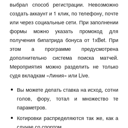
выбрал способ регистрации. Невозможно
создать аккаунт и 1 клик, по телефону, почте
или через социальные сети. При заполнении
формы можно указать промокод для
получения бипатрида бонуса от 1хBet. При
этом а программе предусмотрена
дополнительно система поиска матчей.
Мероприятия можно разделить не только
судя вкладкам «Линия» или Live.
Вы можете делать ставка на исход, сотни
голов, фору, тотал и множество те
параметров.
Котировки распределяются так же, как а
случае со спортом.