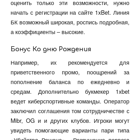
оценить только эти возможности, нужно
начать с регистрации на сайте 1xBet. Линия
БК возможный широкая, роспись подробная,
а коэффициенты – высокие.
Бонус Ко дню Рождения
Например, их рекомендуется для
приветственного промо, поощрений за
пополнение баланса по ежедневно и
средам. Дополнительно букмекер 1xbet
ведет киберспортивные команды. Оператор
заключил соглашения том сотрудничестве с
Mibr, OG и и других клубов. Игроки могут
увидеть помогающие варианты пари типа
«Убийство Рошана», «Разрушение первого