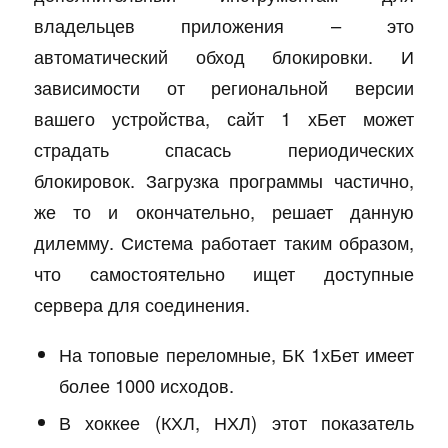
владельцев приложения – это
автоматический обход блокировки. И
зависимости от региональной версии
вашего устройства, сайт 1 хБет может
страдать спасась периодических
блокировок. Загрузка программы частично,
же то и окончательно, решает данную
дилемму. Система работает таким образом,
что самостоятельно ищет доступные
сервера для соединения.
На топовые переломные, БК 1хБет имеет
более 1000 исходов.
В хоккее (КХЛ, НХЛ) этот показатель