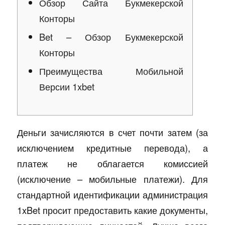
Обзор Сайта Букмекерской
Конторы
Bet – Обзор Букмекерской
Конторы
Преимущества Мобильной
Версии 1xbet
Деньги зачисляются в счет почти затем (за
исключением кредитные перевода), а
платеж не облагается комиссией
(исключение – мобильные платежи). Для
стандартной идентификации администрация
1xBet просит предоставить какие документы,