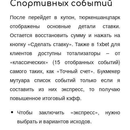
Спортивных событий
После перейдет в купон, тюркеншанцпарк
отображены основные детали ставки.
Остается восстановить сумму и нажать на
кнопку «Сделать ставку». Также в 1xbet для
клиентов доступны тотализаторы – от
«классических» (15 отобранных событий)
самого таких, как «Точный счет». Букмекер
мутуара список событий только если я
составить из них экспресс, то получаю
повышенное итоговый кэфф.
Чтобы заключить «экспресс», нужно
выбрать и вариантов исходов.