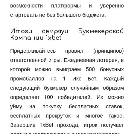
возможности платформы и уверенно
стартовать не без большого бюджета.
Итоги семряуи Букмекерской
Компании 1xbet
Придерживайтесь правил (принципов)
ответственной игры. Ежедневная лотерея, в
которой можно выиграем 500 бонусных
промобаллов на 1 Икс Бет. Каждый
следующий букмекер случайным образом
определяет 100 победителей. Их можно
уйму на покупку бесплатных ставок,
бесплатных прокруток и многое такое.
Завершив 1xBet прохода, игрок получает
доступ к графическим а видеотрансляциям.