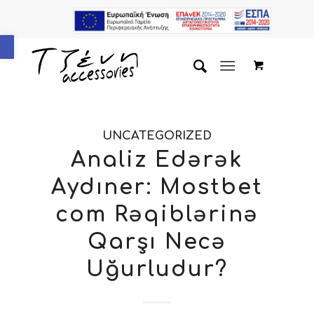
Ανοίξτε τη γραμμή εργαλείων
UNCATEGORIZED
Analiz Edərək
Aydıner: Mostbet
com Rəqiblərinə
Qarşı Necə
Uğurludur?