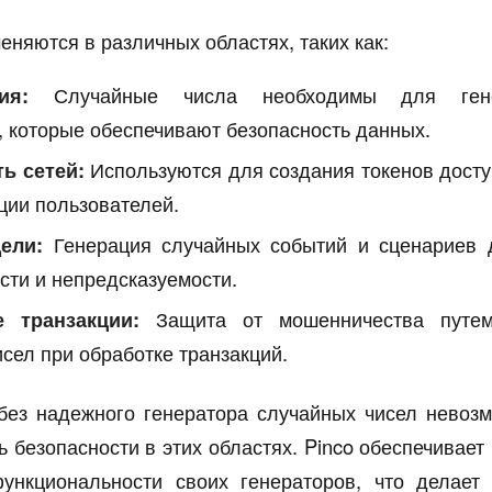
еняются в различных областях, таких как:
ия:
Случайные числа необходимы для гене
 которые обеспечивают безопасность данных.
ь сетей:
Используются для создания токенов дост
ции пользователей.
ели:
Генерация случайных событий и сценариев 
сти и непредсказуемости.
 транзакции:
Защита от мошенничества путем
сел при обработке транзакций.
без надежного генератора случайных чисел невоз
 безопасности в этих областях. Pinco обеспечивает
ункциональности своих генераторов, что делает