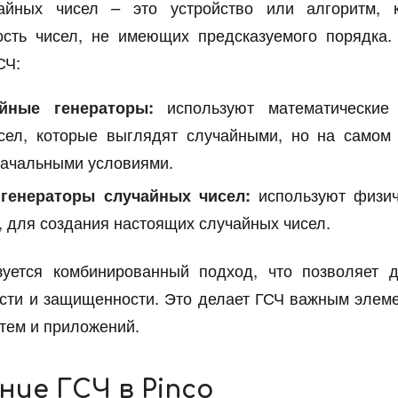
айных чисел – это устройство или алгоритм, 
ость чисел, не имеющих предсказуемого порядка.
СЧ:
айные генераторы:
используют математические
сел, которые выглядят случайными, но на самом
ачальными условиями.
генераторы случайных чисел:
используют физич
, для создания настоящих случайных чисел.
зуется комбинированный подход, что позволяет д
сти и защищенности. Это делает ГСЧ важным элем
тем и приложений.
ие ГСЧ в Pinco