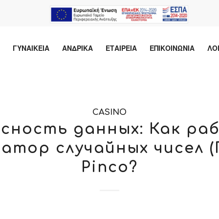
ΓΥΝΑΙΚΕΙΑ
ΑΝΔΡΙΚΑ
ΕΤΑΙΡΕΙΑ
ΕΠΙΚΟΙΝΩΝΙΑ
ΛΟ
CASINO
сность данных: Как р
атор случайных чисел (
Pinco?