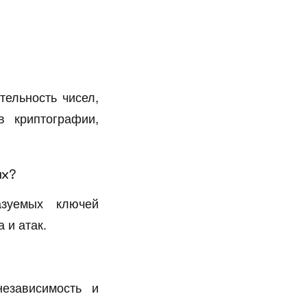
тельность чисел,
в криптографии,
ых?
азуемых ключей
 и атак.
езависимость и