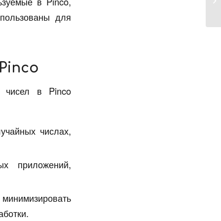
ьзуемые в Pinco,
To
спользованы для
Pinco
х чисел в Pinco
учайных числах,
х приложений,
 минимизировать
аботки.