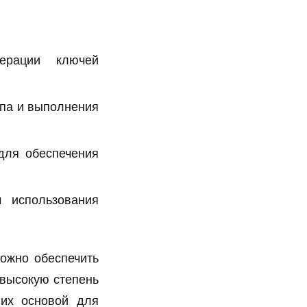
рации ключей
упа и выполнения
для обеспечения
 использования
можно обеспечить
 высокую степень
 их основой для