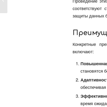
Проведение этих
uden rofus platforme
соответствуют 
защиты данных 
Преимуще
Конкретные пре
включают:
Повышенная
становятся 
Адаптивнос
обеспечивая 
Эффективно
время ожида