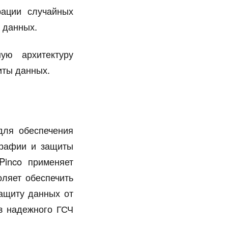
ации случайных
и данных.
ую архитектуру
иты данных.
для обеспечения
графии и защиты
Pinco применяет
оляет обеспечить
защиту данных от
ез надежного ГСЧ