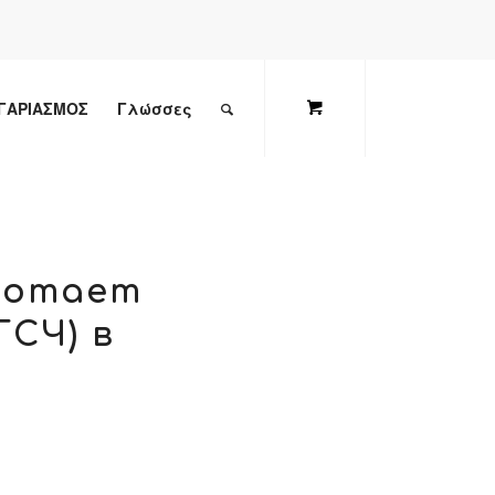
ΓΑΡΙΑΣΜΟΣ
Γλώσσες
аботает
ГСЧ) в