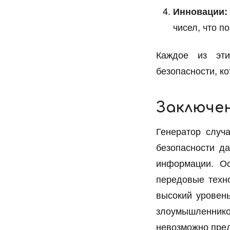
Инновации:
чисел, что п
Каждое из эти
безопасности, к
Заключе
Генератор случ
безопасности д
информации. Ос
передовые техно
высокий уровень
злоумышленников
невозможно пред