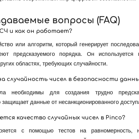
даваемые вопросы (FAQ)
ГСЧ и как он работает?
йство или алгоритм, который генерирует последова
ют предсказуемого порядка. Он используется 
других областях, требующих случайности.
на случайность чисел в безопасности данн
ла необходимы для создания трудно предск
 защищает данные от несанкционированного доступа
яется качество случайных чисел в Pinco?
еряется с помощью тестов на равномерность, н