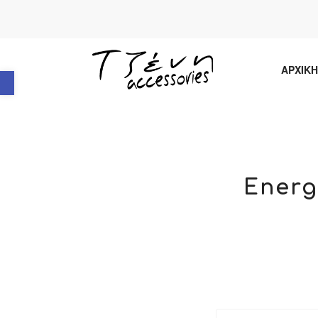
Ανοίξτε τη γραμμή εργαλείων
ΑΡΧΙΚΗ
Energ