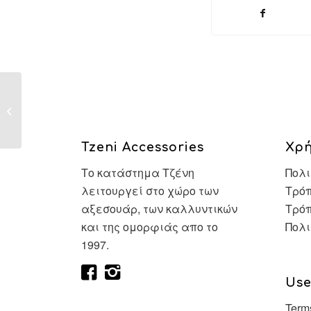
En İyi Türk Online Online Casino
İncelemeleri
Tzeni Accessories
Χρ
Το κατάστημα Τζένη
Πολι
λειτουργεί στο χώρο των
Τρόπ
αξεσουάρ, των καλλυντικών
Τρό
και της ομορφιάς απο το
Πολι
1997.
Use
Term