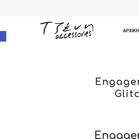
Ανοίξτε τη γραμμή εργαλείων
ΑΡΧΙΚΗ
Engage
Glit
Engage