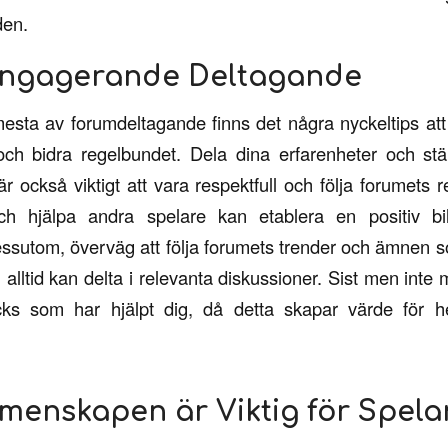
den.
 Engagerande Deltagande
 mesta av forumdeltagande finns det några nyckeltips att
 och bidra regelbundet. Dela dina erfarenheter och ställ
också viktigt att vara respektfull och följa forumets reg
ch hjälpa andra spelare kan etablera en positiv bi
utom, överväg att följa forumets trender och ämnen s
 alltid kan delta i relevanta diskussioner. Sist men inte 
icks som har hjälpt dig, då detta skapar värde för
.
menskapen är Viktig för Spela