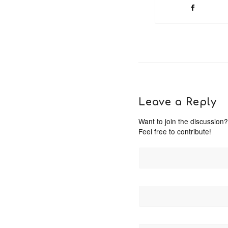
Leave a Reply
Want to join the discussion?
Feel free to contribute!