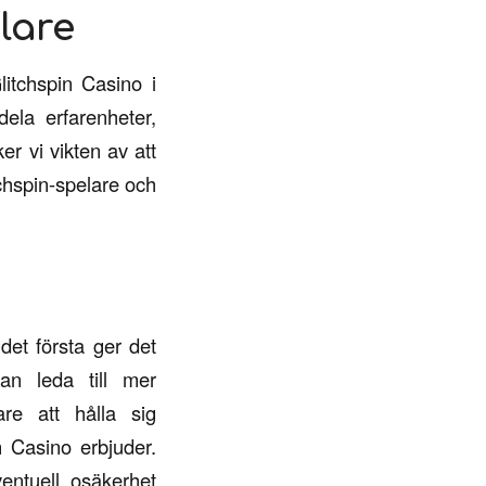
lare
litchspin Casino i
dela erfarenheter,
er vi vikten av att
chspin-spelare och
det första ger det
kan leda till mer
re att hålla sig
 Casino erbjuder.
entuell osäkerhet