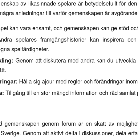
menskap av likasinnade spelare är betydelsefullt för den
 några anledningar till varför gemenskapen är avgörande
pel kan vara ensamt, och gemenskapen kan ge stöd oc
dra spelares framgångshistorier kan inspirera och 
egna spelfärdigheter.
kling:
Genom att diskutera med andra kan du utveckla n
tt.
ringar:
Hålla sig ajour med regler och förändringar inom
a:
Tillgång till en stor mängd information och råd samlat p
 gemenskapen genom forum är en skatt av möjlighete
Sverige. Genom att aktivt delta i diskussioner, dela erf