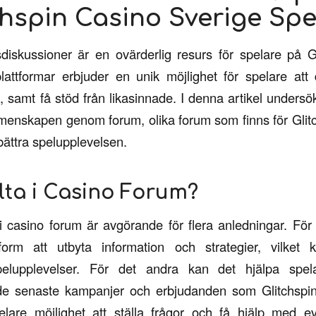
chspin Casino Sverige Spe
sdiskussioner är en ovärderlig resurs för spelare på G
attformar erbjuder en unik möjlighet för spelare att 
s, samt få stöd från likasinnade. I denna artikel undersök
menskapen genom forum, olika forum som finns för Glit
bättra spelupplevelsen.
lta i Casino Forum?
i casino forum är avgörande för flera anledningar. För 
form att utbyta information och strategier, vilket 
pelupplevelser. För det andra kan det hjälpa spela
e senaste kampanjer och erbjudanden som Glitchspin
lare möjlighet att ställa frågor och få hjälp med ev