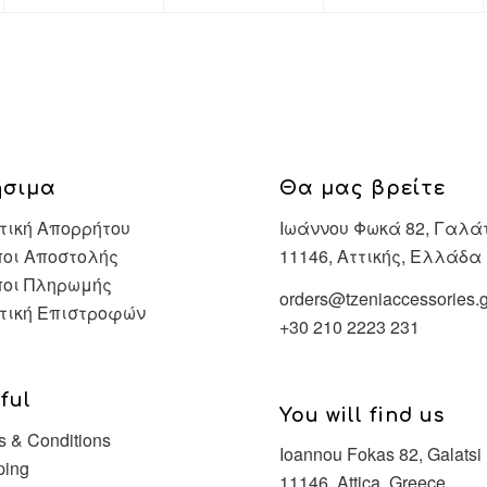
ήσιμα
Θα μας βρείτε
τική Απορρήτου
Ιωάννου Φωκά 82, Γαλά
οι Αποστολής
11146, Αττικής, Ελλάδα
ποι Πληρωμής
orders@tzeniaccessories.g
τική Επιστροφών
+30 210 2223 231
ful
You will find us
s & Conditions
Ioannou Fokas 82, Galatsi
ping
11146, Attica, Greece