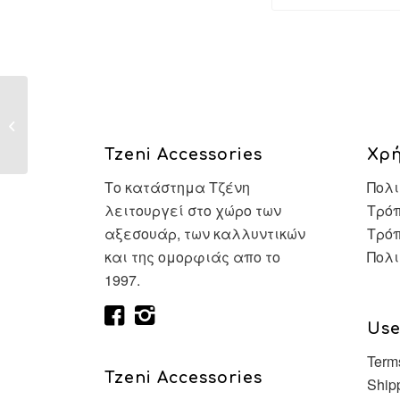
Пин Ап казино: Как успешно играть
онлайн и...
Tzeni Accessories
Χρ
Το κατάστημα Τζένη
Πολι
λειτουργεί στο χώρο των
Τρόπ
αξεσουάρ, των καλλυντικών
Τρό
και της ομορφιάς απο το
Πολι
1997.
Use
Term
Tzeni Accessories
Ship