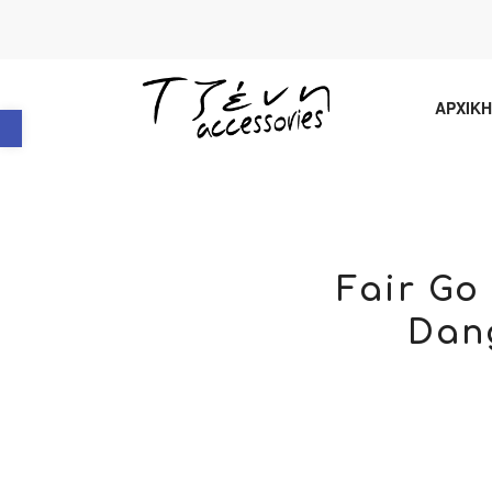
Ανοίξτε τη γραμμή εργαλείων
ΑΡΧΙΚΗ
Fair Go
Dan