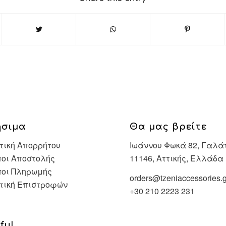
ήσιμα
Θα μας βρείτε
τική Απορρήτου
Ιωάννου Φωκά 82, Γαλά
οι Αποστολής
11146, Αττικής, Ελλάδα
ποι Πληρωμής
orders@tzeniaccessories.g
τική Επιστροφών
+30 210 2223 231
ful