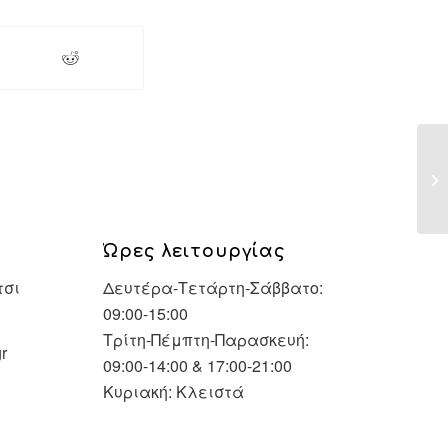
Уд
вы
Ώρες λειτουργίας
τσι
Δευτέρα-Τετάρτη-Σάββατο:
09:00-15:00
Τρίτη-Πέμπτη-Παρασκευή:
r
09:00-14:00 & 17:00-21:00
Κυριακή: Κλειστά