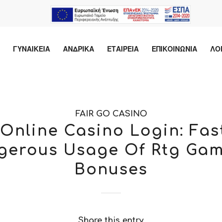
ΓΥΝΑΙΚΕΙΑ
ΑΝΔΡΙΚΑ
ΕΤΑΙΡΕΙΑ
ΕΠΙΚΟΙΝΩΝΙΑ
ΛΟ
FAIR GO CASINO
 Online Casino Login: Fast
gerous Usage Of Rtg Gam
Bonuses
Share this entry