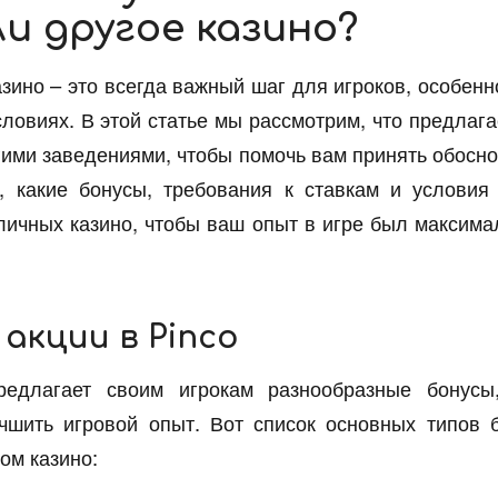
ли другое казино?
зино – это всегда важный шаг для игроков, особенно
ловиях. В этой статье мы рассмотрим, что предлагае
гими заведениями, чтобы помочь вам принять обосн
, какие бонусы, требования к ставкам и условия
личных казино, чтобы ваш опыт в игре был максим
 акции в Pinco
редлагает своим игрокам разнообразные бонусы
чшить игровой опыт. Вот список основных типов 
ом казино: