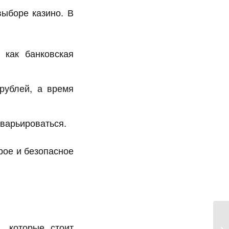
ыборе казино. В
 как банковская
рублей, а время
 варьироваться.
рое и безопасное
My
, которые стоит