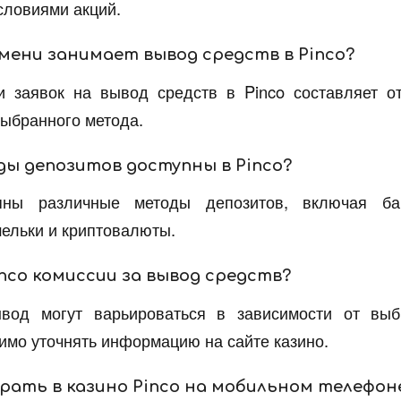
словиями акций.
емени занимает вывод средств в Pinco?
и заявок на вывод средств в Pinco составляет о
выбранного метода.
ды депозитов доступны в Pinco?
пны различные методы депозитов, включая бан
ельки и криптовалюты.
Pinco комиссии за вывод средств?
вод могут варьироваться в зависимости от выб
имо уточнять информацию на сайте казино.
грать в казино Pinco на мобильном телефон