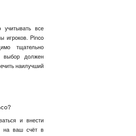
 учитывать все
ы игроков. Pinco
димо тщательно
ш выбор должен
печить наилучший
nco?
ваться и внести
н на ваш счёт в