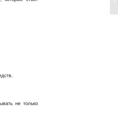
On
дств.
ывать не только