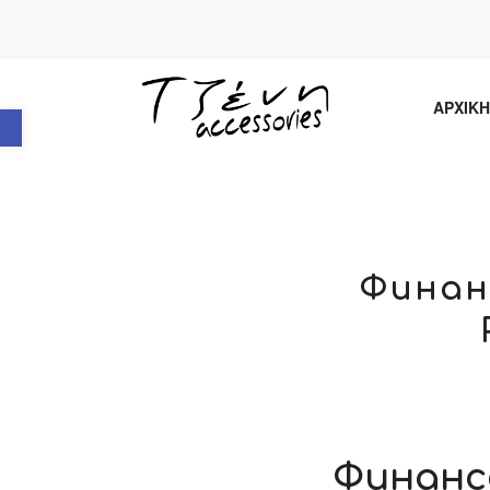
Ανοίξτε τη γραμμή εργαλείων
ΑΡΧΙΚΗ
Финан
Финанс