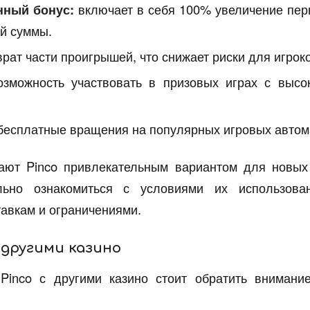
нный бонус:
включает в себя 100% увеличение пер
й суммы.
рат части проигрышей, что снижает риски для игрок
зможность участвовать в призовых играх с выс
есплатные вращения на популярных игровых автом
ают Pinco привлекательным вариантом для новых 
льно ознакомиться с условиями их использован
тавкам и ограничениями.
 другими казино
Pinco с другими казино стоит обратить вниман