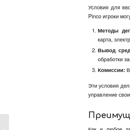
Условия для вв
Pinco игроки мо
Методы деп
карта, элект
Вывод сред
обработки за
Комиссии:
В
Эти условия дел
управление сво
Преимущ
Хотите Сыграть и Mostbet Com?
Как и любое др