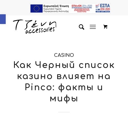
Ανοίξτε τη γραμμή εργαλείων
CASINO
Как Черный список
казино влияет на
Pinco: факты и
мифы