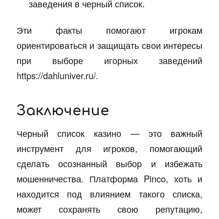
заведения в черный список.
Эти факты помогают игрокам
ориентироваться и защищать свои интересы
при выборе игорных заведений
https://dahluniver.ru/
.
Заключение
Черный список казино — это важный
инструмент для игроков, помогающий
сделать осознанный выбор и избежать
мошенничества. Платформа Pinco, хоть и
находится под влиянием такого списка,
может сохранять свою репутацию,