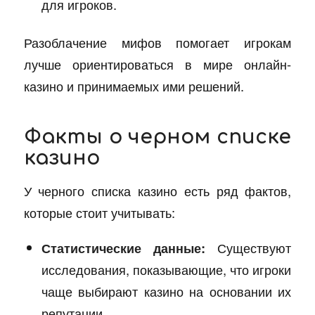
для игроков.
Разоблачение мифов помогает игрокам
лучше ориентироваться в мире онлайн-
казино и принимаемых ими решений.
Факты о черном списке
казино
У черного списка казино есть ряд фактов,
которые стоит учитывать:
Статистические данные:
Существуют
исследования, показывающие, что игроки
чаще выбирают казино на основании их
репутации.