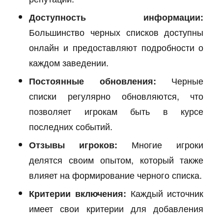
Доступность информации:
Большинство черных списков доступны
онлайн и предоставляют подробности о
каждом заведении.
Постоянные обновления:
Черные
списки регулярно обновляются, что
позволяет игрокам быть в курсе
последних событий.
Отзывы игроков:
Многие игроки
делятся своим опытом, который также
влияет на формирование черного списка.
Критерии включения:
Каждый источник
имеет свои критерии для добавления