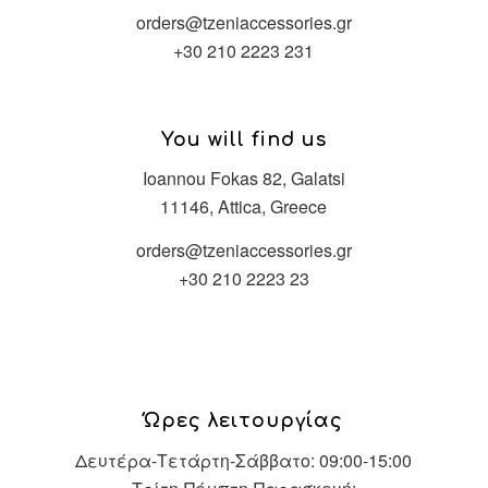
orders@tzeniaccessories.gr
+30 210 2223 231
You will find us
Ioannou Fokas 82, Galatsi
11146, Attica, Greece
orders@tzeniaccessories.gr
+30 210 2223 23
Ώρες λειτουργίας
Δευτέρα-Τετάρτη-Σάββατο: 09:00-15:00