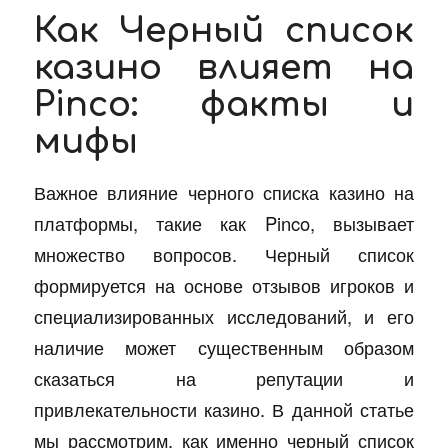
Как Черный список
казино влияет на
Pinco: факты и
мифы
Важное влияние черного списка казино на
платформы, такие как Pinco, вызывает
множество вопросов. Черный список
формируется на основе отзывов игроков и
специализированных исследований, и его
наличие может существенным образом
сказаться на репутации и
привлекательности казино. В данной статье
мы рассмотрим, как именно черный список