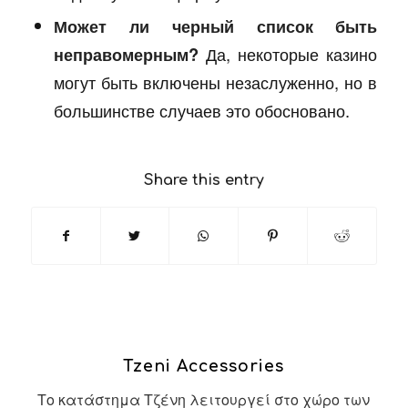
Может ли черный список быть
неправомерным?
Да, некоторые казино
могут быть включены незаслуженно, но в
большинстве случаев это обосновано.
Share this entry
Tzeni Accessories
Το κατάστημα Τζένη λειτουργεί στο χώρο των