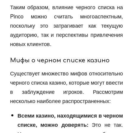
Таким образом, влияние черного списка на
Pinco можно считать многоаспектным,
поскольку это затрагивает как текущую
аудиторию, так и перспективы привлечения
новых клиентов.
Мифы о черном списке казино
Существует множество мифов относительно
черного списка казино, которые могут ввести
в заблуждение игроков. Рассмотрим
несколько наиболее распространенных:
Всеми казино, находящимися в черном
списке, можно доверять:
Это не так.