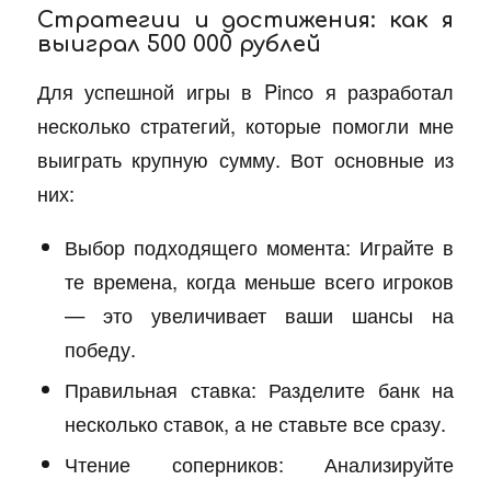
Стратегии и достижения: как я
выиграл 500 000 рублей
Для успешной игры в Pinco я разработал
несколько стратегий, которые помогли мне
выиграть крупную сумму. Вот основные из
них:
Выбор подходящего момента: Играйте в
те времена, когда меньше всего игроков
— это увеличивает ваши шансы на
победу.
Правильная ставка: Разделите банк на
несколько ставок, а не ставьте все сразу.
Чтение соперников: Анализируйте