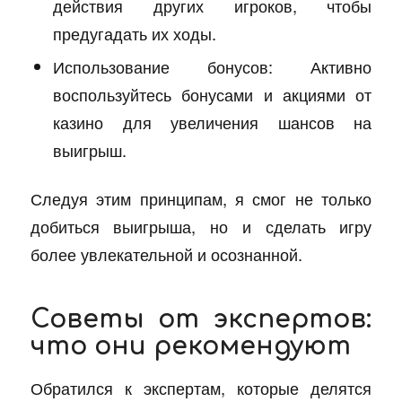
действия других игроков, чтобы
предугадать их ходы.
Использование бонусов: Активно
воспользуйтесь бонусами и акциями от
казино для увеличения шансов на
выигрыш.
Следуя этим принципам, я смог не только
добиться выигрыша, но и сделать игру
более увлекательной и осознанной.
Советы от экспертов:
что они рекомендуют
Обратился к экспертам, которые делятся