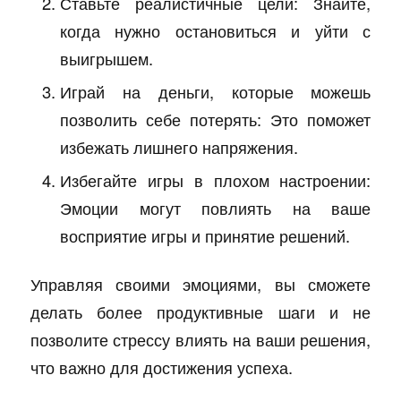
Ставьте реалистичные цели: Знайте,
когда нужно остановиться и уйти с
выигрышем.
Играй на деньги, которые можешь
позволить себе потерять: Это поможет
избежать лишнего напряжения.
Избегайте игры в плохом настроении:
Эмоции могут повлиять на ваше
восприятие игры и принятие решений.
Управляя своими эмоциями, вы сможете
делать более продуктивные шаги и не
позволите стрессу влиять на ваши решения,
что важно для достижения успеха.