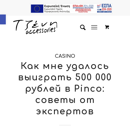
Ανοίξτε τη γραμμή εργαλείων
CASINO
Как мне удалось
выиграть 500 000
рублей в Pinco:
советы от
экспертов