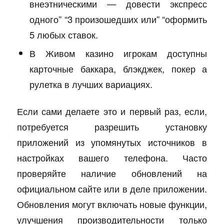
внеэтническими — довести экспресс
одного” “3 произошедших или” “оформить
5 любых ставок.
В Живом казино игрокам доступны
карточные баккара, блэкджек, покер а
рулетка в лучших вариациях.
Если сами делаете это и первый раз, если,
потребуется разрешить установку
приложений из упомянутых источников в
настройках вашего телефона. Часто
проверяйте наличие обновлений на
официальном сайте или в деле приложении.
Обновления могут включать новые функции,
улучшения производительности только