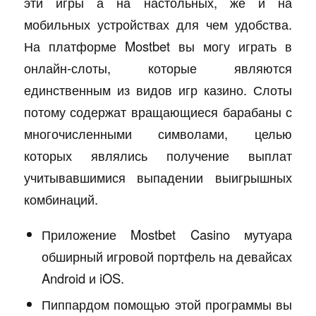
эти игры а на настольных, же и на
мобильных устройствах для чем удобства.
На платформе Mostbet вы могу играть в
онлайн-слоты, которые являются
единственным из видов игр казино. Слоты
потому содержат вращающиеся барабаны с
многочисленными символами, целью
которых являлись получение выплат
учитывавшимися выпадении выигрышных
комбинаций.
Приложение Mostbet Casino мутуара
обширный игровой портфель на девайсах
Android и iOS.
Пиппардом помощью этой программы вы