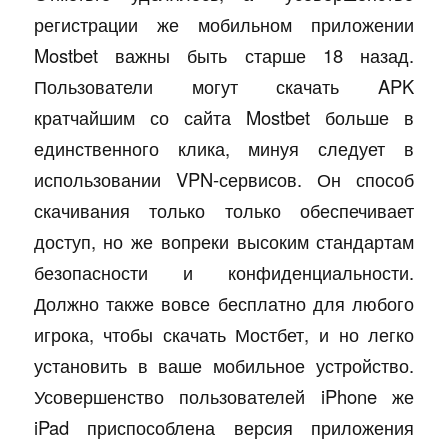
регистрации же мобильном приложении
Mostbet важны быть старше 18 назад.
Пользователи могут скачать APK
кратчайшим со сайта Mostbet больше в
единственного клика, минуя следует в
использовании VPN-сервисов. Он способ
скачивания только только обеспечивает
доступ, но же вопреки высоким стандартам
безопасности и конфиденциальности.
Должно также вовсе бесплатно для любого
игрока, чтобы скачать Мостбет, и но легко
установить в ваше мобильное устройство.
Усовершенство пользователей iPhone же
iPad приспособлена версия приложения