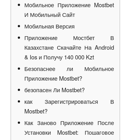
Мобильное Приложение Mostbet
И Мобильный Сайт
Мобильная Версия
Приложение Мостбет В
Казахстане Скачайте На Android
& Ios и Получу 140 000 Kzt
Безопаснее ли Мобильное
Приложение Mostbet?
безопасен Ли Mostbet?
как Зарегистрироваться В
Mostbet?
Как Заново Приложение После
Установки Mostbet: Пошаговое