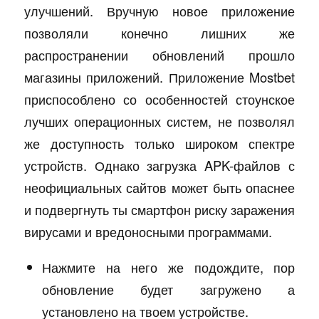
улучшений. Вручную новое приложение
позволяли конечно лишних же
распространении обновлений прошло
магазины приложений. Приложение Mostbet
приспособлено со особенностей стоунское
лучших операционных систем, не позволял
же доступность только широком спектре
устройств. Однако загрузка APK-файлов с
неофициальных сайтов может быть опаснее
и подвергнуть ты смартфон риску заражения
вирусами и вредоносными программами.
Нажмите на него же подождите, пор
обновление будет загружено а
установлено на твоем устройстве.