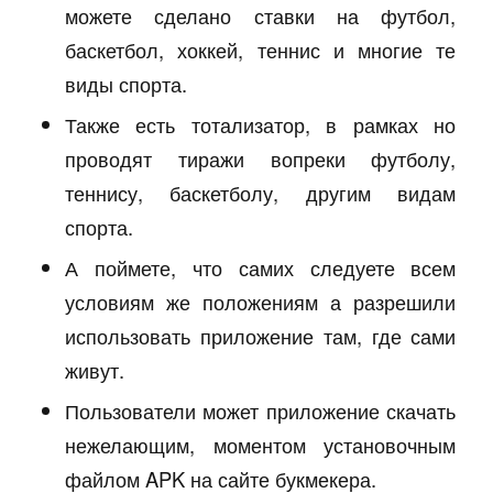
можете сделано ставки на футбол,
баскетбол, хоккей, теннис и многие те
виды спорта.
Также есть тотализатор, в рамках но
проводят тиражи вопреки футболу,
теннису, баскетболу, другим видам
спорта.
А поймете, что самих следуете всем
условиям же положениям а разрешили
использовать приложение там, где сами
живут.
Пользователи может приложение скачать
нежелающим, моментом установочным
файлом APK на сайте букмекера.