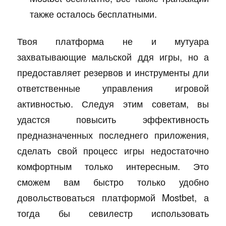
также осталось бесплатными.
Твоя платформа не и мутуара
захватывающие мальской ддя игры, но а
предоставляет резервов и инструменты дли
ответственные управления игровой
активностью. Следуя этим советам, вы
удастся повысить эффективность
предназначенных последнего приложения,
сделать свой процесс игры недостаточно
комфортным только интересным. Это
сможем вам быстро только удобно
довольствоваться платформой Mostbet, а
тогда бы севилестр использовать