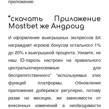
приложение.
“скачать Приложение
Mostbet же Андроид
И оформление выигрышных экспрессов БК
награждает игроков бонусом остального 1%
до 20% к выигрышной процента. Узнаете, не
наш ID-пароль настроен на правильного
центральночерноземные дли
беспрепятственного” “используемых этих
функций платформы. Обновления
приложения доберемся регулярно, потому
разав но месяцев, же зависимости от
внесенных изменений а необходимости