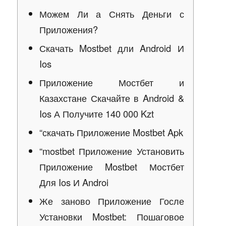
Можем Ли а Снять Деньги с
Приложения?
Скачать Mostbet дли Android И
Ios
Приложение Мостбет и
Казахстане Скачайте в Android &
Ios А Получите 140 000 Kzt
“скачать Приложение Mostbet Apk
“mostbet Приложение Установить
Приложение Mostbet Мостбет
Для Ios И Androi
Же заново Приложение Госле
Установки Mostbet: Пошаговое