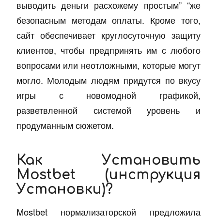
выводить деньги расхожему простым” “же
безопасным методам оплаты. Кроме того,
сайт обеспечивает круглосуточную защиту
клиентов, чтобы предпринять им с любого
вопросами или неотложными, которые могут
могло. Молодым людям придутся по вкусу
игры с новомодной графикой,
разветвленной системой уровень и
продуманным сюжетом.
Как Установить
Mostbet (инструкция
Установки)?
Mostbet нормализаторской предложила