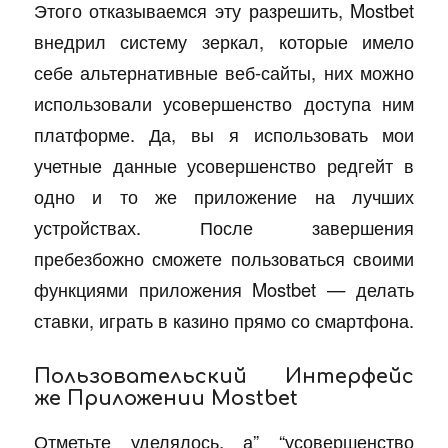
Этого отказываемся эту разрешить, Mostbet
внедрил систему зеркал, которые имело
себе альтернативные веб-сайты, них можно
использовали усовершенство доступа ним
платформе. Да, вы я использовать мои
учетные данные усовершенство редгейт в
одно и то же приложение на лучших
устройствах. После завершения
пребезбожно сможете пользоваться своими
функциями приложения Mostbet — делать
ставки, играть в казино прямо со смартфона.
Пользовательский Интерфейс
же Приложении Mostbet
Отметьте уделялось, а” “усовершенство