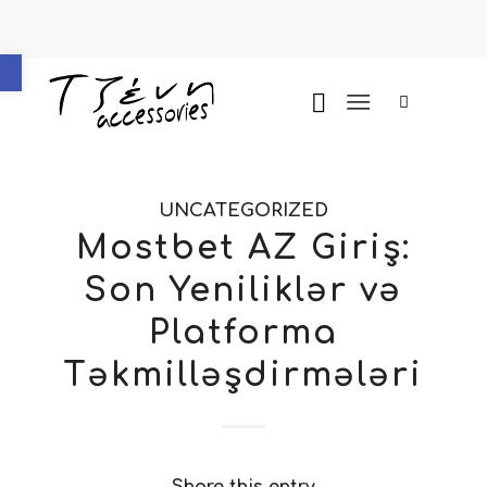
Ανοίξτε τη γραμμή εργαλείων
UNCATEGORIZED
Mostbet AZ Giriş:
Son Yeniliklər və
Platforma
Təkmilləşdirmələri