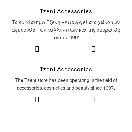
Tzeni Accessories
Το κατάστημα Τζένη λειτουργεί στο χώρο των
αξεσουάρ, των καλλυντικών και της ομορφιάς
απο το 1997.
Tzeni Accessories
The Tzeni store has been operating in the field of
accessories, cosmetics and beauty since 1997.