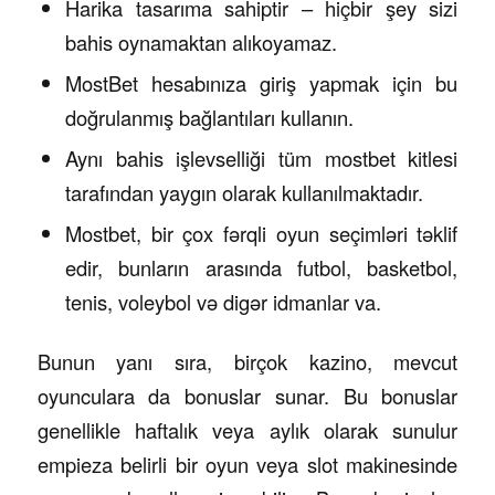
Harika tasarıma sahiptir – hiçbir şey sizi
bahis oynamaktan alıkoyamaz.
MostBet hesabınıza giriş yapmak için bu
doğrulanmış bağlantıları kullanın.
Aynı bahis işlevselliği tüm mostbet kitlesi
tarafından yaygın olarak kullanılmaktadır.
Mostbet, bir çox fərqli oyun seçimləri təklif
edir, bunların arasında futbol, basketbol,
tenis, voleybol və digər idmanlar va.
Bunun yanı sıra, birçok kazino, mevcut
oyunculara da bonuslar sunar. Bu bonuslar
genellikle haftalık veya aylık olarak sunulur
empieza belirli bir oyun veya slot makinesinde