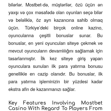
bilərlər. Mostbet-də, müştərilər, özü üçün ən
yaxşı və çox məsafədə olan oyunları seçə bilər
və beləliklə, öz ayrı kazancına sahib olmaq
üçün. Türkiye’deki birçok online kazino,
oyuncularına çeşitli bonuslar sunar. Bu
bonuslar, en yeni oyuncuları siteye çekmek ve
mevcut oyuncuların devamlılığını sağlamak için
tasarlanmıştır. İlk kez siteye giriş yapan
oyunculara sunulan ilk para yatırma bonusu
genellikle en cazip olanıdır. Bu bonuslar, ilk
para yatırma işleminizin bir yüzdesi kadar
ekstra afin de kazanmanızı sağlar.
Key Features Involving Mostbet
Casino With Regard To Players From