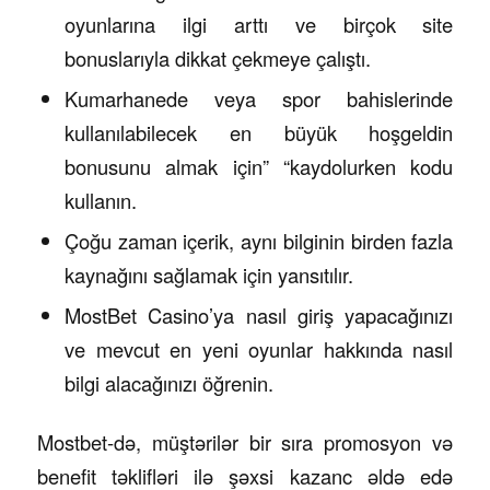
oyunlarına ilgi arttı ve birçok site
bonuslarıyla dikkat çekmeye çalıştı.
Kumarhanede veya spor bahislerinde
kullanılabilecek en büyük hoşgeldin
bonusunu almak için” “kaydolurken kodu
kullanın.
Çoğu zaman içerik, aynı bilginin birden fazla
kaynağını sağlamak için yansıtılır.
MostBet Casino’ya nasıl giriş yapacağınızı
ve mevcut en yeni oyunlar hakkında nasıl
bilgi alacağınızı öğrenin.
Mostbet-də, müştərilər bir sıra promosyon və
benefit təklifləri ilə şəxsi kazanc əldə edə