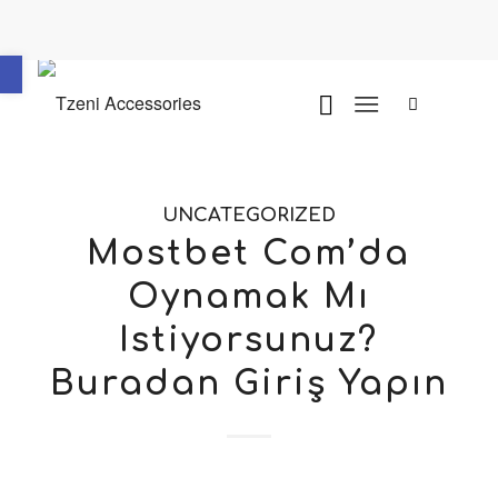
Ανοίξτε τη γραμμή εργαλείων
UNCATEGORIZED
Mostbet Com’da
Oynamak Mı
Istiyorsunuz?
Buradan Giriş Yapın