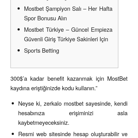
Mostbet Şampiyon Salı – Her Hafta
Spor Bonusu Alın
Mostbet Türkiye – Güncel Empieza
Güvenli Giriş Türkiye Sakinleri Için
Sports Betting
300$’a kadar benefit kazanmak için MostBet
kaydına eriştiğinizde kodu kullanın.”
Neyse ki, zerkalo mostbet sayesinde, kendi
hesabınıza erişiminizi asla
kaybetmeyeceksiniz.
Resmi web sitesinde hesap oluşturabilir ve