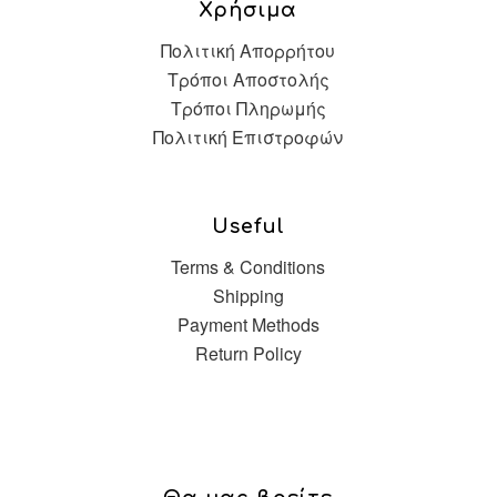
Χρήσιμα
Πολιτική Απορρήτου
Τρόποι Αποστολής
Τρόποι Πληρωμής
Πολιτική Επιστροφών
Useful
Terms & Conditions
Shipping
Payment Methods
Return Policy