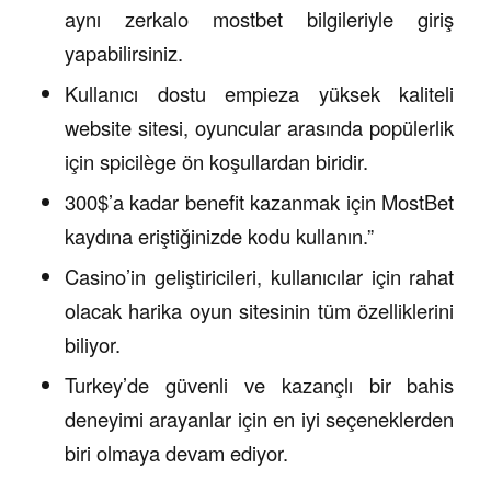
aynı zerkalo mostbet bilgileriyle giriş
yapabilirsiniz.
Kullanıcı dostu empieza yüksek kaliteli
website sitesi, oyuncular arasında popülerlik
için spicilège ön koşullardan biridir.
300$’a kadar benefit kazanmak için MostBet
kaydına eriştiğinizde kodu kullanın.”
Casino’in geliştiricileri, kullanıcılar için rahat
olacak harika oyun sitesinin tüm özelliklerini
biliyor.
Turkey’de güvenli ve kazançlı bir bahis
deneyimi arayanlar için en iyi seçeneklerden
biri olmaya devam ediyor.