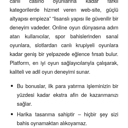
canlı casino oyunlarına kadar farklı
kategorilerde hizmet veren web-site, güçlü
altyapısı empieza” “lisanslı yapısı ile güvenilir bir
deneyim vadeder. Online oyun dünyasına adım
atan kullanıcılar, spor bahislerinden sanal
oyunlara, slotlardan canlı krupiyeli oyunlara
kadar geniş bir yelpazede eğlence fırsatı bulur.
Platform, en iyi oyun sağlayıcılarıyla çalışarak,
kaliteli ve adil oyun deneyimi sunar.
Bu bonuslar, ilk para yatırma işleminizin bir
yüzdesi kadar ekstra afin de kazanmanızı
sağlar.
Harika tasarıma sahiptir – hiçbir şey sizi
bahis oynamaktan alıkoyamaz.