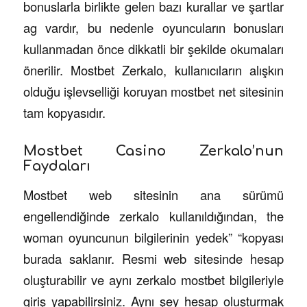
bonuslarla birlikte gelen bazı kurallar ve şartlar
ag vardır, bu nedenle oyuncuların bonusları
kullanmadan önce dikkatli bir şekilde okumaları
önerilir. Mostbet Zerkalo, kullanıcıların alışkın
olduğu işlevselliği koruyan mostbet net sitesinin
tam kopyasıdır.
Mostbet Casino Zerkalo’nun
Faydaları
Mostbet web sitesinin ana sürümü
engellendiğinde zerkalo kullanıldığından, the
woman oyuncunun bilgilerinin yedek” “kopyası
burada saklanır. Resmi web sitesinde hesap
oluşturabilir ve aynı zerkalo mostbet bilgileriyle
giriş yapabilirsiniz. Aynı şey hesap oluşturmak