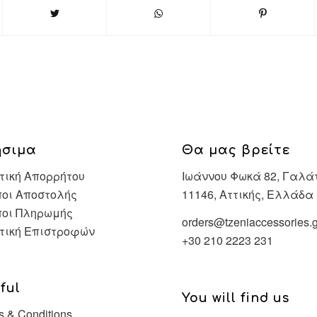
ήσιμα
Θα μας βρείτε
τική Απορρήτου
Ιωάννου Φωκά 82, Γαλά
οι Αποστολής
11146, Αττικής, Ελλάδα
ποι Πληρωμής
orders@tzeniaccessories.g
τική Επιστροφών
+30 210 2223 231
ful
You will find us
s & Conditions