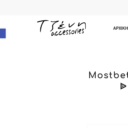
Ανοίξτε τη γραμμή εργαλείων
ΑΡΧΙΚΗ
Mostbet
ᐉ