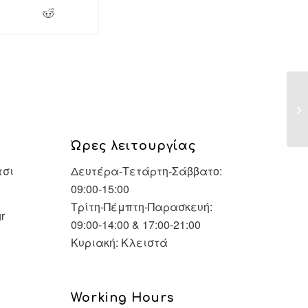
Mo
R$
Ώρες λειτουργίας
τσι
Δευτέρα-Τετάρτη-Σάββατο:
09:00-15:00
Τρίτη-Πέμπτη-Παρασκευή:
r
09:00-14:00 & 17:00-21:00
Κυριακή: Κλειστά
Working Hours