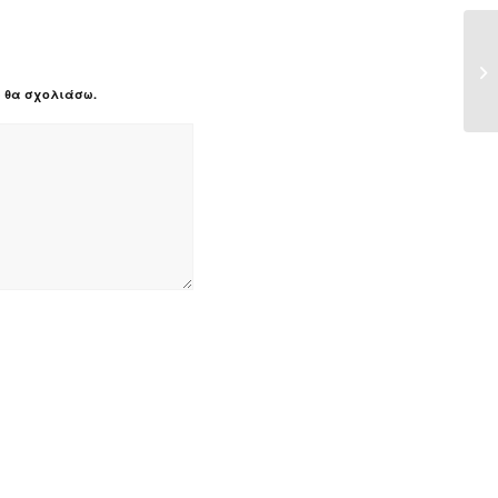
Wi
be
υ θα σχολιάσω.