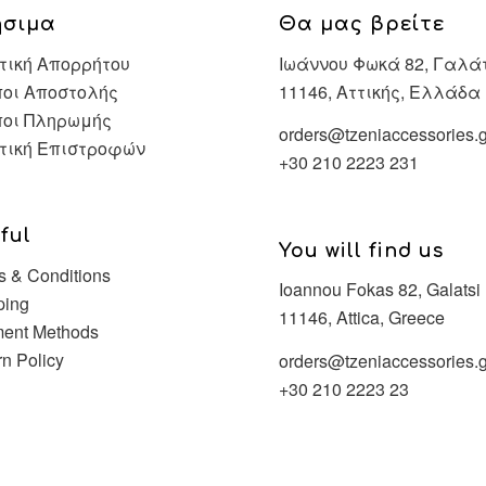
ήσιμα
Θα μας βρείτε
τική Απορρήτου
Ιωάννου Φωκά 82, Γαλά
οι Αποστολής
11146, Αττικής, Ελλάδα
ποι Πληρωμής
orders@tzeniaccessories.g
τική Επιστροφών
+30 210 2223 231
ful
You will find us
s & Conditions
Ioannou Fokas 82, Galatsi
ping
11146, Attica, Greece
ent Methods
rn Policy
orders@tzeniaccessories.g
+30 210 2223 23