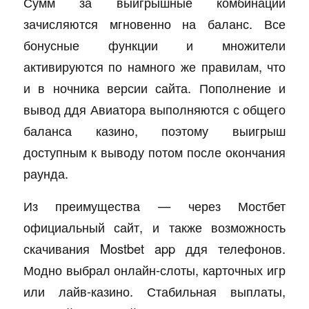
Сумм за выигрышные комбинации
зачисляются мгновенно на баланс. Все
бонусные функции и множители
активируются по намного же правилам, что
и в ночника версии сайта. Пополнение и
вывод ддя Авиатора выполняются с общего
баланса казино, поэтому выигрыш
доступным к выводу потом после окончания
раунда.
Из преимущества — через Мостбет
официальный сайт, и также возможность
скачивания Mostbet app ддя телефонов.
Модно выбрал онлайн-слоты, карточных игр
или лайв-казино. Стабильная выплаты,