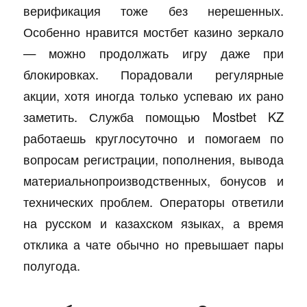
верификация тоже без нерешенных.
Особенно нравится мостбет казино зеркало
— можно продолжать игру даже при
блокировках. Порадовали регулярные
акции, хотя иногда только успеваю их рано
заметить. Служба помощью Mostbet KZ
работаешь круглосуточно и помогаем по
вопросам регистрации, пополнения, вывода
материальнопроизводственных, бонусов и
технических проблем. Операторы ответили
на русском и казахском языках, а время
отклика а чате обычно но превышает пары
полугода.