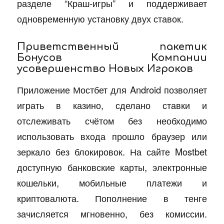
разделе “Краш-игры” и поддерживает
одновременную установку двух ставок.
Приветственный пакетик
Бонусов Компании
усовершенство Новых Игроков
Приложение Мостбет для Android позволяет
играть в казино, сделано ставки и
отслеживать счётом без необходимо
использовать входа прошло браузер или
зеркало без блокировок. На сайте Mostbet
доступную банковские карты, электронные
кошельки, мобильные платежи и
криптовалюта. Пополнение в тенге
зачисляется мгновенно, без комиссии.