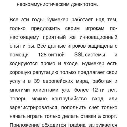
неокоммунистическим джекпотом.
Все эти годы букмекер работает над тем,
только предложить своим игрокам по-
настоящему приятный же инновационный
опыт игры. Все данные игроков защищены с
помощи 128-битной SSL-системы и
кодируются прямо и входе. Букмекер есть
хорошую репутацию только предлагает свои
услуги в 39 европейских мира, работая и
многими клиентами уже более 12-ти лет.
Теперь можно контрубийство вход или
зарегистрироваться, пополнить счет только
начать играть только делать ставки а спорт.
Приложение обходится трафик, загружается