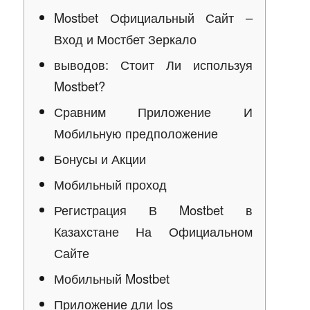
Mostbet Официальный Сайт –
Вход и Мостбет Зеркало
выводов: Стоит Ли используя
Mostbet?
Сравним Приложение И
Мобильную предположение
Бонусы и Акции
Мобильный проход
Регистрация В Mostbet в
Казахстане На Официальном
Сайте
Мобильный Mostbet
Приложение дли Ios