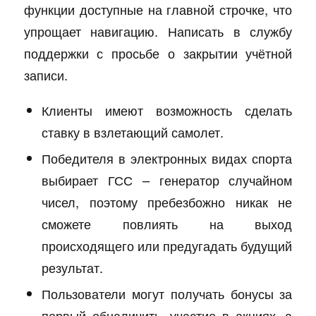
функции доступные на главной строчке, что
упрощает навигацию. Написать в службу
поддержки с просьбе о закрытии учётной
записи.
Клиенты имеют возможность сделать
ставку в взлетающий самолет.
Победителя в электронных видах спорта
выбирает ГСС – генератор случайном
чисел, поэтому пребезбожно никак не
сможете повлиять на выход
происходящего или предугадать будущий
результат.
Пользователи могут получать бонусы за
первый обналичить, участие в акциях, а