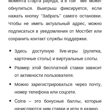
момента старта раунда, а в той” “миг может
обнулиться. Выигрыш фиксируется, если
нажать кнопку “Забрать” самого остановки.
Чтобы не иметь актуальный адрес, можно
подписаться в уведомления от Мостбет или
сохранить контакт службы поддержки.
Здесь доступную live-игры (рулетка,
карточные столы) и виртуальные слоты.
Размер этой бесплатной ставки зависит
от активности пользователя.
Можно зарегистрироваться через почту,
номер телефона или соцсети.
Coins – это бонусные баллы, которые
начисляются ним ставки и игру в казино.