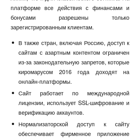
платформе все действия с финансами и
бонусами разрешены только
зарегистрированным клиентам.
В также стран, включая Россию, доступ к
сайтам с азартным контентом ограничен
из-за законодательную запретов, которые
киромарусом 2016 года доходят на
онлайн-платформы.
Сайт работает по международной
лицензии, использует SSL-шифрование и
верификацию аккаунтов.
Нормализаторской доступ к сайту
обеспечивает фирменное приложение