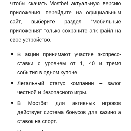
Чтобы скачать Mostbet актуальную версию
приложения, перейдите на официальным
сайт, выберите раздел “Мобильные
приложения” только сохраните апк файл на
свое устройство.
В акции принимают участие экспресс-
ставки с уровнем от 1, 40 и тремя
события в одном купоне.
Легальный статус компании – залог
честной и безопасного игры.
В Мостбет для активных игроков
действует система бонусов для казино а
ставок на спорт.