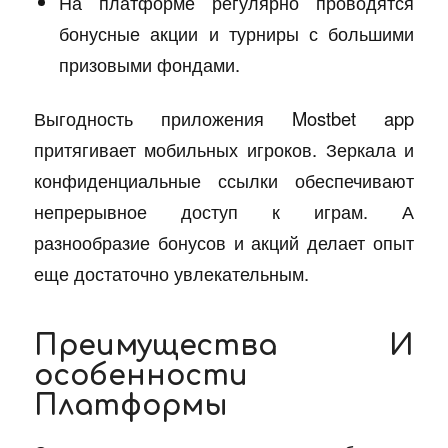
На платформе регулярно проводятся
бонусные акции и турниры с большими
призовыми фондами.
Выгодность приложения Mostbet app
притягивает мобильных игроков. Зеркала и
конфиденциальные ссылки обеспечивают
непрерывное доступ к играм. А
разнообразие бонусов и акций делает опыт
еще достаточно увлекательным.
Преимущества И
особенности
Платформы