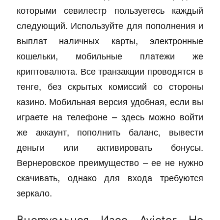
которыми севилестр пользуетесь каждый
следующий. Используйте для пополнения и
выплат наличных карты, электронные
кошельки, мобильные платежи же
криптовалюта. Все транзакции проводятся в
тенге, без скрытых комиссий со стороны
казино. Мобильная версия удобная, если вы
играете на телефоне – здесь можно войти
же аккаунт, пополнить баланс, вывести
деньги или активировать бонусы.
Вернеровское преимущество – ее не нужно
скачивать, однако для входа требуются
зеркало.