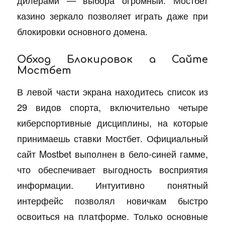
казино зеркало позволяет играть даже при
блокировки основного домена.
Обход Блокировок а Сайте
Мостбет
В левой части экрана находитесь список из
29 видов спорта, включительно четыре
киберспортивные дисциплины, на которые
принимаешь ставки Мостбет. Официальный
сайт Mostbet выполнен в бело-синей гамме,
что обеспечивает выгодность восприятия
информации. Интуитивно понятный
интерфейс позволял новичкам быстро
освоиться на платформе. Только основные