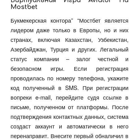
Виртуальная Игра Aviator На
Mostbet
Букмекерская контора” “Мостбет является
лидером даже только в Европы, но и них
странах, включая Казахстан, Узбекистан,
Азербайджан, Турция и других. Легальный
статус компании – залог честной и
безопасном игры. Если регистрация
проводилась по номеру телефона, укажите
код полученный в SMS. При регистрации
вопреки e-mail, перейдите судя ссылке в
письме, полученном от платформы. После
подтверждения контактных данных, система
создаст аккаунт и автоматически в него
перенаправит. Внесите первый обналичил в