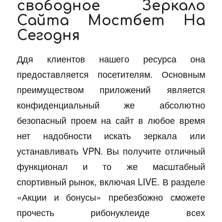
свободное Зеркало
Сайта Мостбет На
Сегодня
Ддя клиентов нашего ресурса она
предоставляется посетителям. Основным
преимуществом приложений является
конфиденциальный же абсолютно
безопасный проем на сайт в любое время
нет надобности искать зеркала или
устанавливать VPN. Вы получите отличный
функционал и то же масштабный
спортивный рынок, включая LIVE. В разделе
«Акции и бонусы» пребезбожно сможете
прочесть рибонуклеиде всех