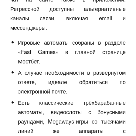
Регрессной доступны альтернативные
каналы связи, включая email и
мессенджеры.
Игровые автоматы собраны в разделе
«Fast Games» в главной странице
Мостбет.
А случае необходимости в развернутом
ответе, идеале обратиться по
электронной почте.
Есть классические трёхбарабанные
автоматы, видеослоты с бонусными
раундами, Megaways-игры со тысячами
линий же аппараты с