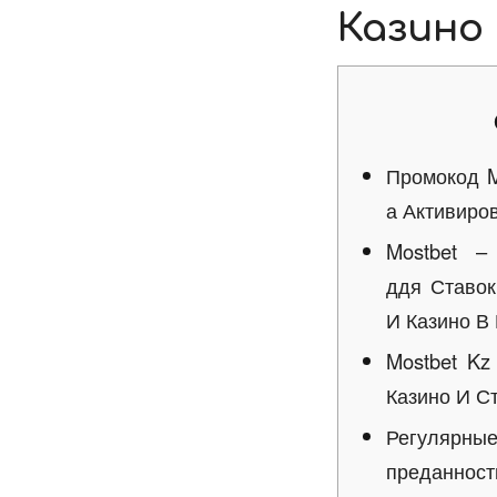
Казино
Промокод M
а Активиро
Mostbet –
ддя Ставок
И Казино В
Mostbet Kz
Казино И С
Регулярны
преданност