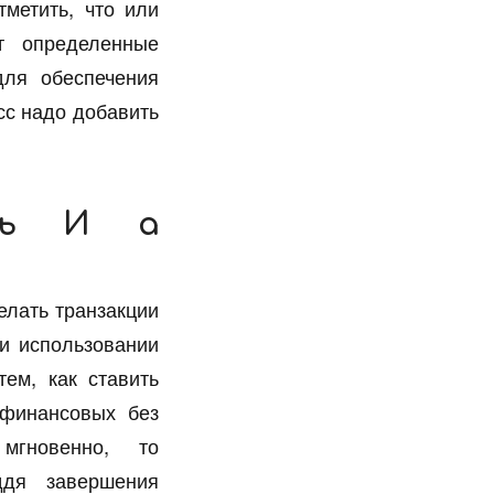
тметить, что или
т определенные
для обеспечения
сс надо добавить
ить И а
елать транзакции
и использовании
ем, как ставить
 финансовых без
мгновенно, то
ддя завершения