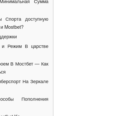
Минимальная Сумма
ы Спорта доступную
 и Mostbet?
ддержки
и и Режим В царстве
оем В Мостбет — Как
ься
иберспорт На Зеркале
особы Пополнения