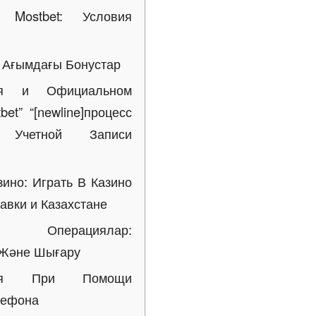
 Mostbet: Условия
н Ағымдағы Бонустар
ция и Официальном
et” “[newline]процесс
и Учетной Записи
зино: Играть В Казино
авки и Казахстане
қ Операциялар:
 Және Шығару
ация При Помощи
лефона