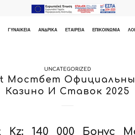
ΓΥΝΑΙΚΕΙΑ
ΑΝΔΡΙΚΑ
ΕΤΑΙΡΕΙΑ
ΕΠΙΚΟΙΝΩΝΙΑ
ΛΟ
UNCATEGORIZED
et Мостбет Официальны
Казино И Ставок 2025
t Kz: 140 000 Бонус 