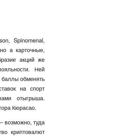
on, Spinomenal,
но а карточные,
бразие акций же
ояльности. Ней
е баллы обменять
ставок на спорт
лами отыгрыша.
тора Кюрасао.
– возможно, туда
тво криптовалют