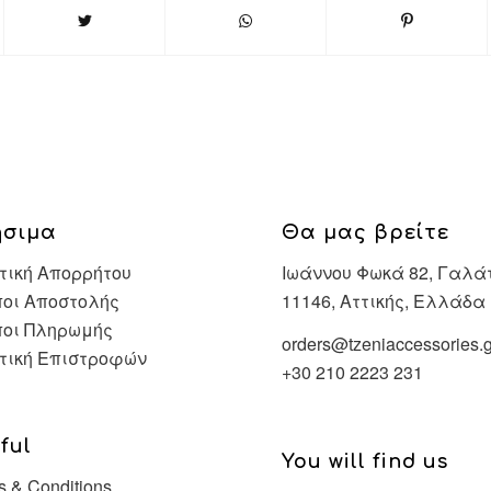
ήσιμα
Θα μας βρείτε
τική Απορρήτου
Ιωάννου Φωκά 82, Γαλά
οι Αποστολής
11146, Αττικής, Ελλάδα
ποι Πληρωμής
orders@tzeniaccessories.g
τική Επιστροφών
+30 210 2223 231
ful
You will find us
s & Conditions