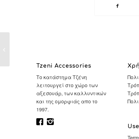
Mostbet Hangi Ülkenin Mobil
Uygulamasıyla Dikkat Çekiyor?
Tzeni Accessories
Χρ
Το κατάστημα Τζένη
Πολι
λειτουργεί στο χώρο των
Τρόπ
αξεσουάρ, των καλλυντικών
Τρό
και της ομορφιάς απο το
Πολι
1997.
Use
Term