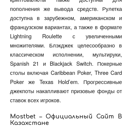
пополнения же вывода средств. Рулетка
доступна в зарубежном, американском и
французском вариантах, а также в формате
Lightning Roulette с увеличенными
множителями. Блэкджек целесообразно в
классическом исполнении, мультируки,
Spanish 21 и Blackjack Switch. Покерные
столы включая Caribbean Poker, Three Card
Poker же Texas Hold’em. Прогрессивные
джекпоты накапливают призовые фонды от
ставок всех игроков.
Mostbet – Официальный Сайт В
Казахстане