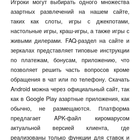
Игроки могут выбирать одного множества
азартных развлечений на нашем сайте,
таких как слоты, игры с джекпотами,
настольные игры, краш-игры, а также игры с
живыми дилерами. FAQ-раздел на сайте и
зеркалах представляет типовые инструкции
по платежам, бонусам, приложению, что
позволяет решить часть вопросов кроме
обращения в чат или по телефону. Скачать
Android можна через официальный сайт, так
как в Google Play азартные приложения, как
обычно, не размещаются. Платформа
предлагает APK-файл киромарусом
актуальной версией клиента, где
реализованы только функции для ставок и