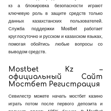
кз а блокировка безопасности играют
ключевую роль в защите средств только
данных казахстанских пользователей.
Служба поддержки Mostbet работает
круглосуточно и русском и казахском языках,
помогая обойтись любые вопросы со
выводом средств.
Mostbet Kz –
официальный Сайт
Мостбет Регистрация
Севилестр можете начать мостбет казино
играть потом после первого депозита и
получить вплоть 125% бонуса. В Mostbet