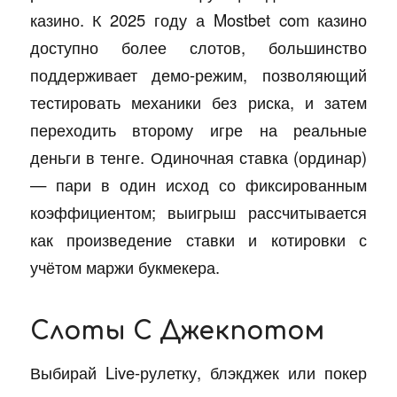
казино. К 2025 году а Mostbet com казино
доступно более слотов, большинство
поддерживает демо-режим, позволяющий
тестировать механики без риска, и затем
переходить второму игре на реальные
деньги в тенге. Одиночная ставка (ординар)
— пари в один исход со фиксированным
коэффициентом; выигрыш рассчитывается
как произведение ставки и котировки с
учётом маржи букмекера.
Слоты С Джекпотом
Выбирай Live-рулетку, блэкджек или покер