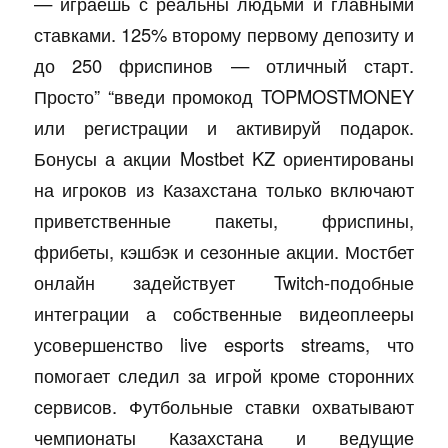
— играешь с реальны людьми и главными
ставками. 125% второму первому депозиту и
до 250 фриспинов — отличный старт.
Просто” “введи промокод TOPMOSTMONEY
или регистрации и активируй подарок.
Бонусы а акции Mostbet KZ ориентированы
на игроков из Казахстана только включают
приветственные пакеты, фриспины,
фрибеты, кэшбэк и сезонные акции. Мостбет
онлайн задействует Twitch-подобные
интеграции а собственные видеоплееры
усовершенство live esports streams, что
помогает следил за игрой кроме сторонних
сервисов. Футбольные ставки охватывают
чемпионаты Казахстана и ведущие