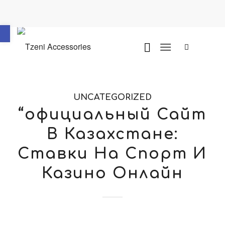
Ανοίξτε τη γραμμή εργαλείων
UNCATEGORIZED
“официальный Сайт
В Казахстане:
Ставки На Спорт И
Казино Онлайн