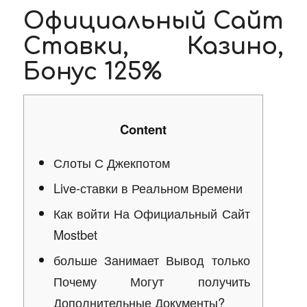
Официальный Сайт
Ставки, Казино,
Бонус 125%
Content
Слоты С Джекпотом
Live-ставки в Реальном Времени
Как войти На Официальный Сайт
Mostbet
больше Занимает Вывод только
Почему Могут получить
Дополнительные Документы?