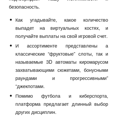
безопасность.
Как угадывайте, какое количество
выпадет на виртуальных костях, и
получайте выплаты на свой игровой счет.
И ассортименте представлены а
классические “фруктовые” слоты, так и
называемые 3D автоматы киромарусом
захватывающими сюжетами, бонусными
раундами и прогрессивными”
“джекпотами.
Помимо футбола и киберспорта,
платформа предлагает длинный выбор
других дисциплин.