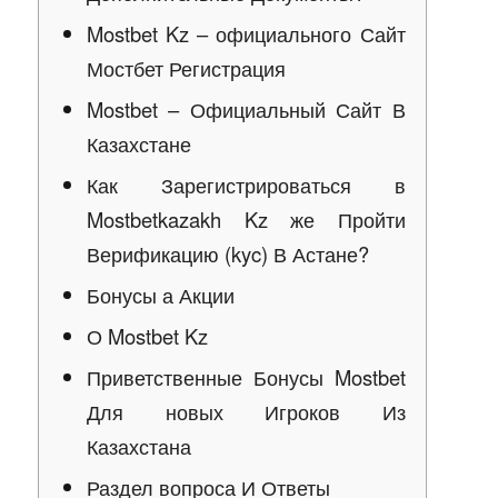
Mostbet Kz – официального Сайт
Мостбет Регистрация
Mostbet – Официальный Сайт В
Казахстане
Как Зарегистрироваться в
Mostbetkazakh Kz же Пройти
Верификацию (kyc) В Астане?
Бонусы а Акции
О Mostbet Kz
Приветственные Бонусы Mostbet
Для новых Игроков Из
Казахстана
Раздел вопроса И Ответы