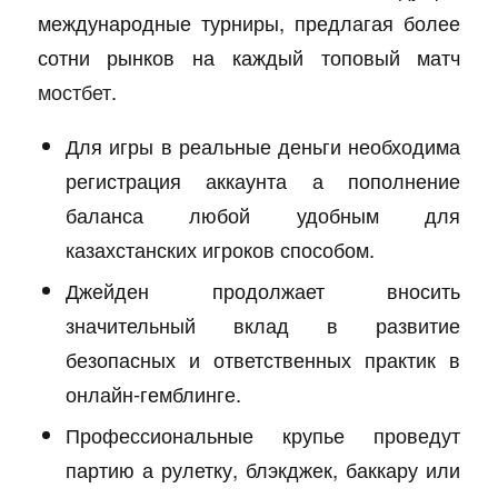
международные турниры, предлагая более
сотни рынков на каждый топовый матч
мостбет
.
Для игры в реальные деньги необходима
регистрация аккаунта а пополнение
баланса любой удобным для
казахстанских игроков способом.
Джейден продолжает вносить
значительный вклад в развитие
безопасных и ответственных практик в
онлайн-гемблинге.
Профессиональные крупье проведут
партию а рулетку, блэкджек, баккару или