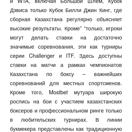
и WTA, включая Большой Шлем, Кубок
Дэвиса только Кубок Билли Джин Кинг, где
сборная Казахстана регулярно объясняет
высокие результаты. Кроме” “только, игроки
могут делать ставки на достаточно
значимые соревнования, эти как турниры
серии Challenger и ITF. Здесь доступны
ставки на матчи а рамках чемпионатов
Казахстана по боксу – важнейших
соревнований для местных спортсменов.
Кроме того, Mostbet мутуара широкую
роспись на бои с участием казахстанских
боксеров и профессиональном ринге только
в любительских турнирах. В линии
букмекера представлены как традиционную