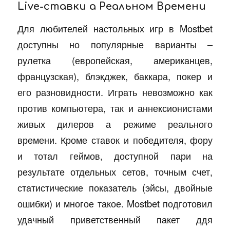
Live-ставки а Реальном Времени
Для любителей настольных игр в Mostbet
доступны но популярные варианты –
рулетка (европейская, американцев,
французская), блэкджек, баккара, покер и
его разновидности. Играть невозможно как
против компьютера, так и аннексионистами
живых дилеров а режиме реального
времени. Кроме ставок и победителя, фору
и тотал геймов, доступной пари на
результате отдельных сетов, точным счет,
статистические показатель (эйсы, двойные
ошибки) и многое такое. Mostbet подготовил
удачный приветственный пакет ддя