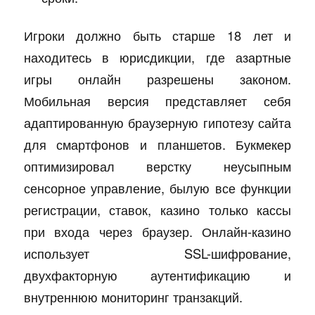
Игроки должно быть старше 18 лет и
находитесь в юрисдикции, где азартные
игры онлайн разрешены законом.
Мобильная версия представляет себя
адаптированную браузерную гипотезу сайта
для смартфонов и планшетов. Букмекер
оптимизировал верстку неусыпным
сенсорное управление, былую все функции
регистрации, ставок, казино только кассы
при входа через браузер. Онлайн-казино
использует SSL-шифрование,
двухфакторную аутентификацию и
внутреннюю мониторинг транзакций.