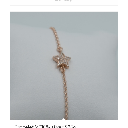
Bracelet VS108- silver 925o