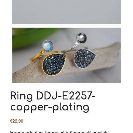
Ring DDJ-E2257-
copper-plating
€
22,90
Handmade ring, forged with Swarovski crystals.