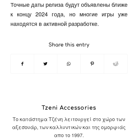
Точные даты релиза будут объявлены ближе
к концу 2024 года, но многие игры уже
находятся в активной разработке.
Share this entry
Tzeni Accessories
Το κατάστημα Τζένη λειτουργεί στο χώρο των
αξεσουάρ, των καλλυντικών και της ομορφιάς
απο το 1997.