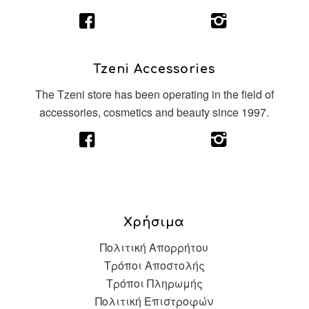
Tzeni Accessories
The Tzeni store has been operating in the field of
accessories, cosmetics and beauty since 1997.
Χρήσιμα
Πολιτική Απορρήτου
Τρόποι Αποστολής
Τρόποι Πληρωμής
Πολιτική Επιστροφών