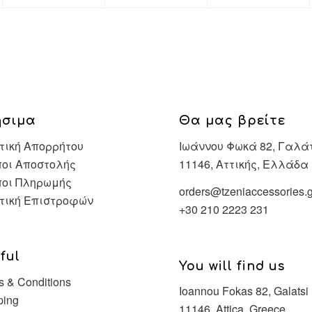
ήσιμα
Θα μας βρείτε
τική Απορρήτου
Ιωάννου Φωκά 82, Γαλά
οι Αποστολής
11146, Αττικής, Ελλάδα
ποι Πληρωμής
orders@tzeniaccessories.g
τική Επιστροφών
+30 210 2223 231
ful
You will find us
s & Conditions
Ioannou Fokas 82, Galatsi
ping
11146, Attica, Greece