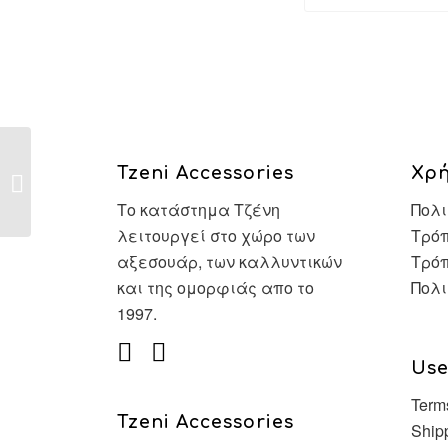
Mostbet Şikayet: Kullanıcı
Tzeni Accessories
Χρ
Deneyimleri Ve Çözüm Önerileri
Değerlend...
Το κατάστημα Τζένη
Πολι
λειτουργεί στο χώρο των
Τρόπ
αξεσουάρ, των καλλυντικών
Τρό
και της ομορφιάς απο το
Πολι
1997.
Use
Term
Tzeni Accessories
Ship