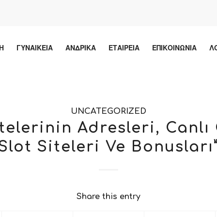
Η
ΓΥΝΑΙΚΕΙΑ
ΑΝΔΡΙΚΑ
ΕΤΑΙΡΕΙΑ
ΕΠΙΚΟΙΝΩΝΙΑ
Λ
UNCATEGORIZED
itelerinin Adresleri, Canlı
Slot Siteleri Ve Bonusları
Share this entry