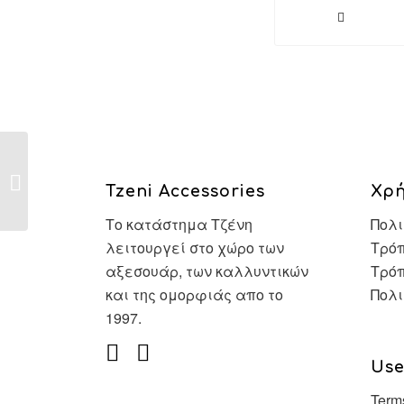
Ultimate Guide: Pin Up Casino Indir
Tzeni Accessories
Χρ
Features You Should Know
Το κατάστημα Τζένη
Πολι
λειτουργεί στο χώρο των
Τρόπ
αξεσουάρ, των καλλυντικών
Τρό
και της ομορφιάς απο το
Πολι
1997.
Use
Term