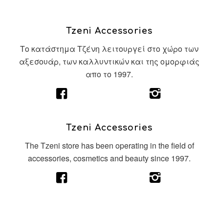
Tzeni Accessories
Το κατάστημα Τζένη λειτουργεί στο χώρο των
αξεσουάρ, των καλλυντικών και της ομορφιάς
απο το 1997.
Tzeni Accessories
The Tzeni store has been operating in the field of
accessories, cosmetics and beauty since 1997.