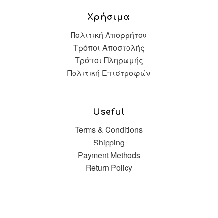
Χρήσιμα
Πολιτική Απορρήτου
Τρόποι Αποστολής
Τρόποι Πληρωμής
Πολιτική Επιστροφών
Useful
Terms & Conditions
Shipping
Payment Methods
Return Policy