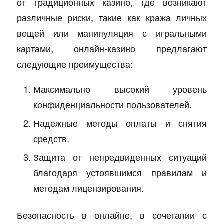
от традиционных казино, где возникают
различные риски, такие как кража личных
вещей или манипуляция с игральными
картами, онлайн-казино предлагают
следующие преимущества:
Максимально высокий уровень
конфиденциальности пользователей.
Надежные методы оплаты и снятия
средств.
Защита от непредвиденных ситуаций
благодаря устоявшимся правилам и
методам лицензирования.
Безопасность в онлайне, в сочетании с