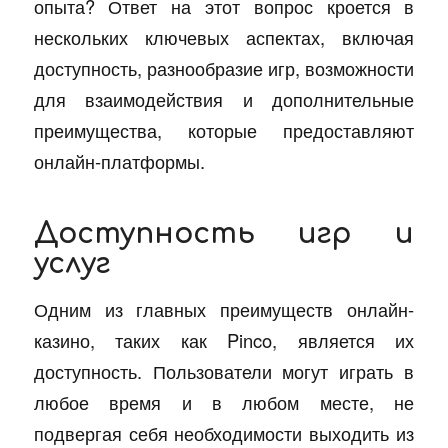
опыта? Ответ на этот вопрос кроется в
нескольких ключевых аспектах, включая
доступность, разнообразие игр, возможности
для взаимодействия и дополнительные
преимущества, которые предоставляют
онлайн-платформы.
Доступность игр и
услуг
Одним из главных преимуществ онлайн-
казино, таких как Pinco, является их
доступность. Пользователи могут играть в
любое время и в любом месте, не
подвергая себя необходимости выходить из