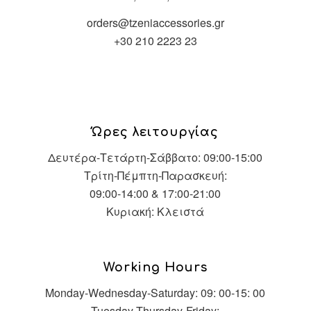
orders@tzeniaccessories.gr
+30 210 2223 23
Ώρες λειτουργίας
Δευτέρα-Τετάρτη-Σάββατο: 09:00-15:00
Τρίτη-Πέμπτη-Παρασκευή:
09:00-14:00 & 17:00-21:00
Κυριακή: Κλειστά
Working Hours
Monday-Wednesday-Saturday: 09: 00-15: 00
Tuesday-Thursday-Friday: