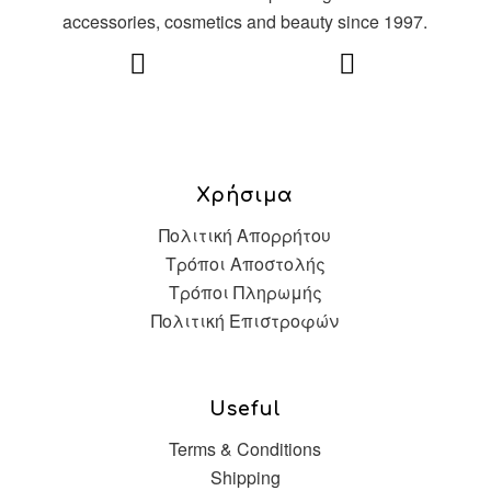
accessories, cosmetics and beauty since 1997.
Χρήσιμα
Πολιτική Απορρήτου
Τρόποι Αποστολής
Τρόποι Πληρωμής
Πολιτική Επιστροφών
Useful
Terms & Conditions
Shipping