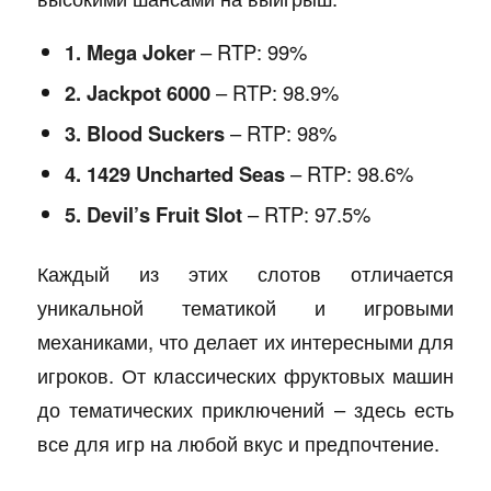
1. Mega Joker
– RTP: 99%
2. Jackpot 6000
– RTP: 98.9%
3. Blood Suckers
– RTP: 98%
4. 1429 Uncharted Seas
– RTP: 98.6%
5. Devil’s Fruit Slot
– RTP: 97.5%
Каждый из этих слотов отличается
уникальной тематикой и игровыми
механиками, что делает их интересными для
игроков. От классических фруктовых машин
до тематических приключений – здесь есть
все для игр на любой вкус и предпочтение.