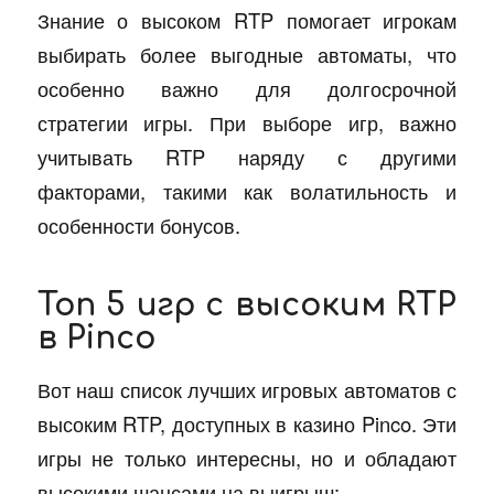
Знание о высоком RTP помогает игрокам
выбирать более выгодные автоматы, что
особенно важно для долгосрочной
стратегии игры. При выборе игр, важно
учитывать RTP наряду с другими
факторами, такими как волатильность и
особенности бонусов.
Топ 5 игр с высоким RTP
в Pinco
Вот наш список лучших игровых автоматов с
высоким RTP, доступных в казино Pinco. Эти
игры не только интересны, но и обладают
высокими шансами на выигрыш: