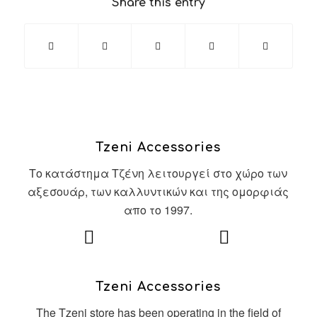
Share this entry
Tzeni Accessories
Το κατάστημα Τζένη λειτουργεί στο χώρο των
αξεσουάρ, των καλλυντικών και της ομορφιάς
απο το 1997.
Tzeni Accessories
The Tzeni store has been operating in the field of