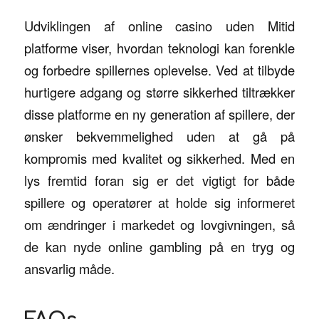
Udviklingen af online casino uden Mitid
platforme viser, hvordan teknologi kan forenkle
og forbedre spillernes oplevelse. Ved at tilbyde
hurtigere adgang og større sikkerhed tiltrækker
disse platforme en ny generation af spillere, der
ønsker bekvemmelighed uden at gå på
kompromis med kvalitet og sikkerhed. Med en
lys fremtid foran sig er det vigtigt for både
spillere og operatører at holde sig informeret
om ændringer i markedet og lovgivningen, så
de kan nyde online gambling på en tryg og
ansvarlig måde.