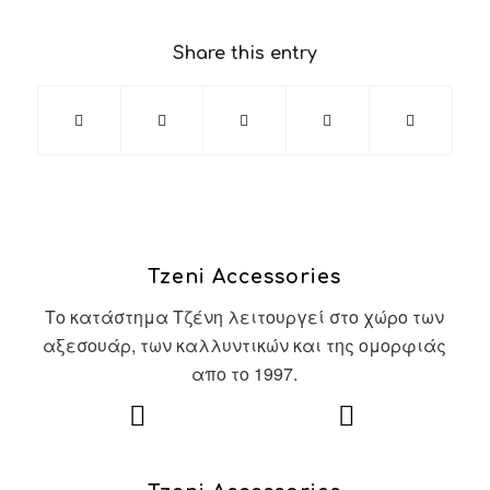
Share this entry
Tzeni Accessories
Το κατάστημα Τζένη λειτουργεί στο χώρο των
αξεσουάρ, των καλλυντικών και της ομορφιάς
απο το 1997.