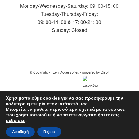
Monday-Wednesday-Saturday: 09: 00-15: 00
Tuesday-Thursday-Friday:
09: 00-14: 00 & 17: 00-21: 00
Sunday: Closed
© Copyright -
Tzeni Accessories
-
powered by Disolt
Χρησιμοποιούμε cookies για να σας προσφέρουμε την
καλύτερη εμπειρία στον ιστότοπό μας.
Μπορείτε να μάθετε περισσότερα σχετικά με τα cookies
που χρησιμοποιούμε ή να τα απενεργοποιήσετε στις
ρυθμίσεις
.
Αποδοχή
Reject