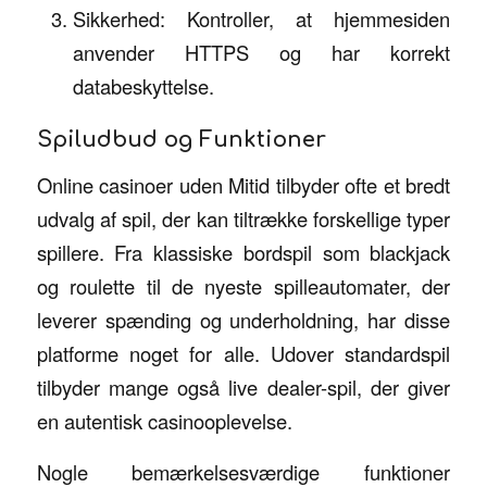
Sikkerhed: Kontroller, at hjemmesiden
anvender HTTPS og har korrekt
databeskyttelse.
Spiludbud og Funktioner
Online casinoer uden Mitid tilbyder ofte et bredt
udvalg af spil, der kan tiltrække forskellige typer
spillere. Fra klassiske bordspil som blackjack
og roulette til de nyeste spilleautomater, der
leverer spænding og underholdning, har disse
platforme noget for alle. Udover standardspil
tilbyder mange også live dealer-spil, der giver
en autentisk casinooplevelse.
Nogle bemærkelsesværdige funktioner