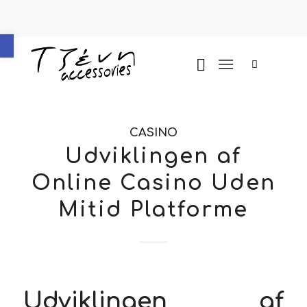
Ανοίξτε τη γραμμή εργαλείων
CASINO
Udviklingen af
Online Casino Uden
Mitid Platforme
Udviklingen af