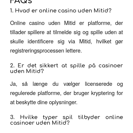
FAQs
1. Hvad er online casino uden Mitid?
Online casino uden Mitid er platforme, der
tillader spillere at tilmelde sig og spille uden at
skulle identificere sig via Mitid, hvilket gør
registreringsprocessen lettere.
2. Er det sikkert at spille på casinoer
uden Mitid?
Ja, så længe du vælger licenserede og
regulerede platforme, der bruger kryptering for
at beskytte dine oplysninger.
3. Hvilke typer spil tilbyder online
casinoer uden Mitid?