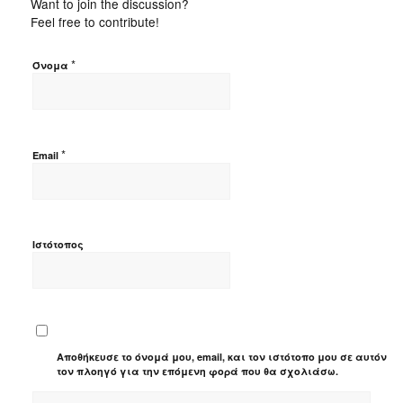
Want to join the discussion?
Feel free to contribute!
*
Όνομα
*
Email
Ιστότοπος
Αποθήκευσε το όνομά μου, email, και τον ιστότοπο μου σε αυτόν
τον πλοηγό για την επόμενη φορά που θα σχολιάσω.