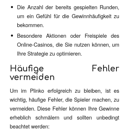
Die Anzahl der bereits gespielten Runden,
um ein Gefühl für die Gewinnhäufigkeit zu
bekommen.
Besondere Aktionen oder Freispiele des
Online-Casinos, die Sie nutzen können, um
Ihre Strategie zu optimieren.
Häufige Fehler
vermeiden
Um im Plinko erfolgreich zu bleiben, ist es
wichtig, häufige Fehler, die Spieler machen, zu
vermeiden. Diese Fehler können Ihre Gewinne
erheblich schmälern und sollten unbedingt
beachtet werden: