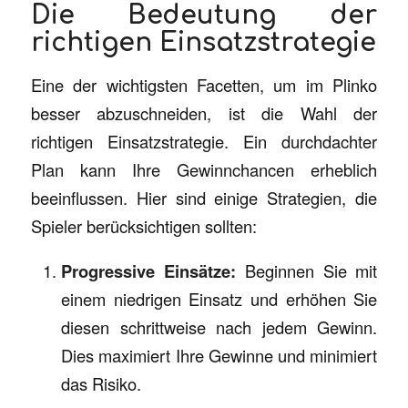
Die Bedeutung der
richtigen Einsatzstrategie
Eine der wichtigsten Facetten, um im Plinko
besser abzuschneiden, ist die Wahl der
richtigen Einsatzstrategie. Ein durchdachter
Plan kann Ihre Gewinnchancen erheblich
beeinflussen. Hier sind einige Strategien, die
Spieler berücksichtigen sollten:
Progressive Einsätze:
Beginnen Sie mit
einem niedrigen Einsatz und erhöhen Sie
diesen schrittweise nach jedem Gewinn.
Dies maximiert Ihre Gewinne und minimiert
das Risiko.