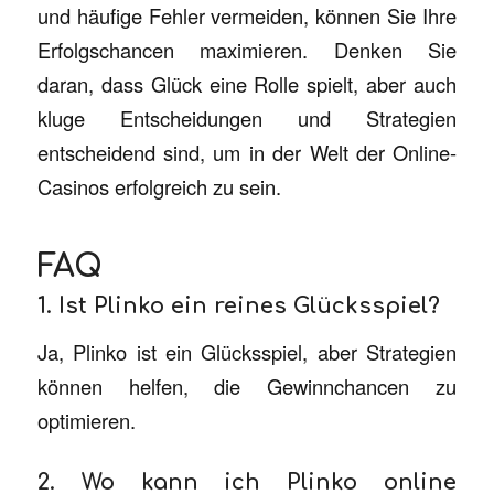
und häufige Fehler vermeiden, können Sie Ihre
Erfolgschancen maximieren. Denken Sie
daran, dass Glück eine Rolle spielt, aber auch
kluge Entscheidungen und Strategien
entscheidend sind, um in der Welt der Online-
Casinos erfolgreich zu sein.
FAQ
1. Ist Plinko ein reines Glücksspiel?
Ja, Plinko ist ein Glücksspiel, aber Strategien
können helfen, die Gewinnchancen zu
optimieren.
2. Wo kann ich Plinko online