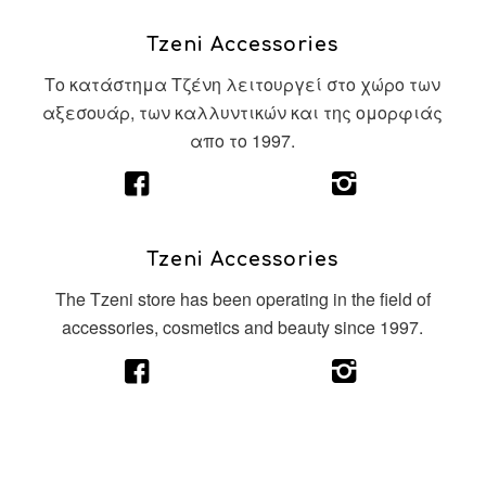
Tzeni Accessories
Το κατάστημα Τζένη λειτουργεί στο χώρο των
αξεσουάρ, των καλλυντικών και της ομορφιάς
απο το 1997.
Tzeni Accessories
The Tzeni store has been operating in the field of
accessories, cosmetics and beauty since 1997.