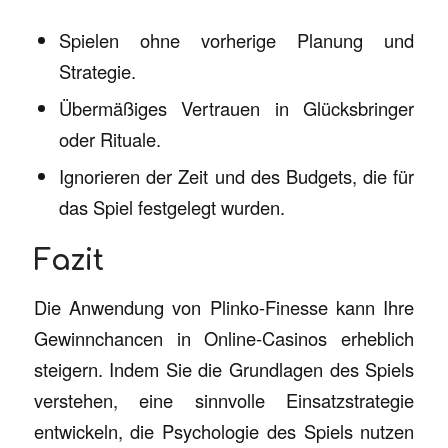
Spielen ohne vorherige Planung und
Strategie.
Übermäßiges Vertrauen in Glücksbringer
oder Rituale.
Ignorieren der Zeit und des Budgets, die für
das Spiel festgelegt wurden.
Fazit
Die Anwendung von Plinko-Finesse kann Ihre
Gewinnchancen in Online-Casinos erheblich
steigern. Indem Sie die Grundlagen des Spiels
verstehen, eine sinnvolle Einsatzstrategie
entwickeln, die Psychologie des Spiels nutzen