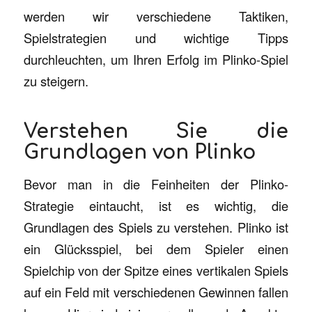
werden wir verschiedene Taktiken,
Spielstrategien und wichtige Tipps
durchleuchten, um Ihren Erfolg im Plinko-Spiel
zu steigern.
Verstehen Sie die
Grundlagen von Plinko
Bevor man in die Feinheiten der Plinko-
Strategie eintaucht, ist es wichtig, die
Grundlagen des Spiels zu verstehen. Plinko ist
ein Glücksspiel, bei dem Spieler einen
Spielchip von der Spitze eines vertikalen Spiels
auf ein Feld mit verschiedenen Gewinnen fallen