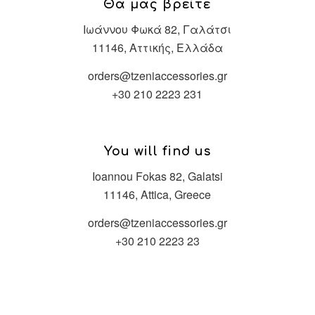
Θα μας βρείτε
Ιωάννου Φωκά 82, Γαλάτσι
11146, Αττικής, Ελλάδα
orders@tzeniaccessories.gr
+30 210 2223 231
You will find us
Ioannou Fokas 82, Galatsi
11146, Attica, Greece
orders@tzeniaccessories.gr
+30 210 2223 23