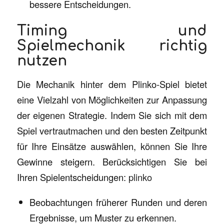
bessere Entscheidungen.
Timing und
Spielmechanik richtig
nutzen
Die Mechanik hinter dem Plinko-Spiel bietet
eine Vielzahl von Möglichkeiten zur Anpassung
der eigenen Strategie. Indem Sie sich mit dem
Spiel vertrautmachen und den besten Zeitpunkt
für Ihre Einsätze auswählen, können Sie Ihre
Gewinne steigern. Berücksichtigen Sie bei
Ihren Spielentscheidungen:
plinko
Beobachtungen früherer Runden und deren
Ergebnisse, um Muster zu erkennen.